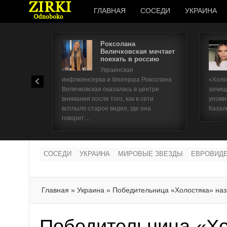
ГЛАВНАЯ
СОСЕДИ
УКРАИНА
Роксолана
Величковская мечтает
поехать в россию
Украинская
инфлюенсерка и блогерша Роксолана
«Холо
Величковская оказалась в центре
зачищ
внимания после того, как в сети
упоми
всплыло старое видео, где она
Казал
говорит:...
СОСЕДИ
УКРАИНА
МИРОВЫЕ ЗВЕЗДЫ
ЕВРОВИД
Главная
»
Украина
»
Победительница «Холостяка» наз
Победительница «Хо