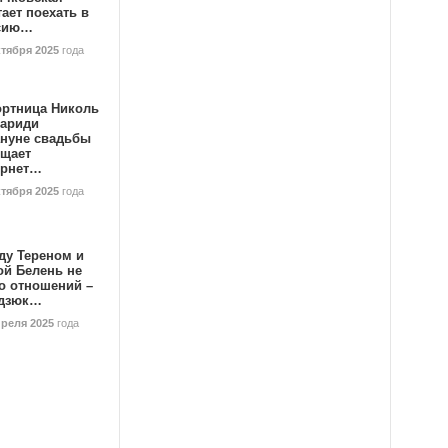
ает поехать в
сию…
ктября 2025
года
ортница Николь
тариди
ануне свадьбы
ищает
ернет…
ктября 2025
года
ду Тереном и
ой Белень не
о отношений –
дзюк…
преля 2025
года