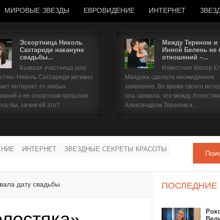
МИРОВЫЕ ЗВЕЗДЫ
ЕВРОВИДЕНИЕ
ИНТЕРНЕТ
ЗВЕЗ
Эскортница Николь
Между Тереном и
Сахтариди накануне
Инной Белень не
свадьбы...
отношений –...
Имя пользователя
Бывшая участница шоу
Известная блогер Е
стяк» Николь Сахтариди активно
Мандзюк сделала неожиданное
Пароль
ает интернет от любых
заявление. Во время своего инте
наний о ее эскортном прошлом.
она заявила, что между Холостяк
ось бы, зачем ей это?
Александром Тереном и...
запомнить
ЕНИЕ
ИНТЕРНЕТ
ЗВЕЗДНЫЕ СЕКРЕТЫ КРАСОТЫ
Пои
Забыли пароль?
Забыли имя пользователя?
вала дату свадьбы
ПОСЛЕДНИЕ
Рок
лостяка»
Вел