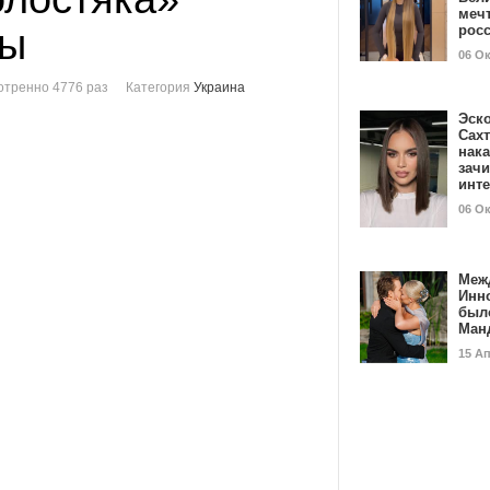
мечт
бы
рос
06 О
тренно 4776 раз
Категория
Украина
Эск
Сах
нак
зач
инт
06 О
Меж
Инн
был
Ман
15 А