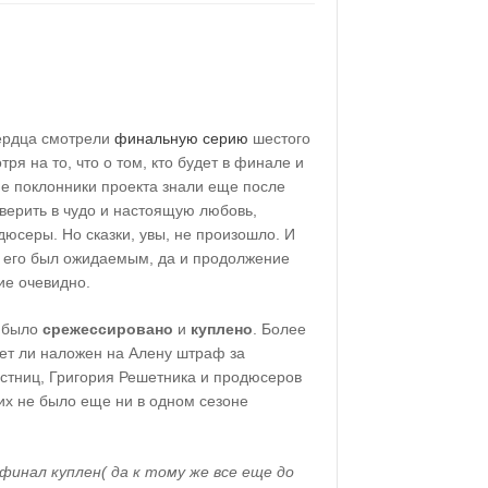
ердца смотрели
финальную серию
шестого
тря на то, что о том, кто будет в финале и
ие поклонники проекта знали еще после
верить в чудо и настоящую любовь,
юсеры. Но сказки, увы, не произошло. И
р его был ожидаемым, да и продолжение
ие очевидно.
у было
срежессировано
и
куплено
. Более
дет ли наложен на Алену штраф за
астниц, Григория Решетника и продюсеров
ких не было еще ни в одном сезоне
финал куплен( да к тому же все еще до