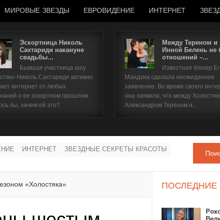
МИРОВЫЕ ЗВЕЗДЫ
ЕВРОВИДЕНИЕ
ИНТЕРНЕТ
ЗВЕЗ
Эскортница Николь
Между Тереном и
Сахтариди накануне
Инной Белень не
свадьбы...
отношений –...
Имя пользователя
Бывшая участница шоу
Известная блогер Е
стяк» Николь Сахтариди активно
Мандзюк сделала неожиданное
Пароль
ает интернет от любых
заявление. Во время своего инте
наний о ее эскортном прошлом.
она заявила, что между Холостяк
ось бы, зачем ей это?
Александром Тереном и...
запомнить
ЕНИЕ
ИНТЕРНЕТ
ЗВЕЗДНЫЕ СЕКРЕТЫ КРАСОТЫ
Пои
Забыли пароль?
Забыли имя пользователя?
езоном «Холостяка»
ПОСЛЕДНИЕ
Рок
ены шестым
Вел