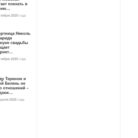
ает поехать в
сию…
ктября 2025
года
ортница Николь
тариди
ануне свадьбы
ищает
ернет…
ктября 2025
года
ду Тереном и
ой Белень не
о отношений –
дзюк…
преля 2025
года