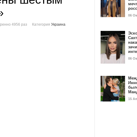
мечт
»
рос
06 О
ренно 4956 раз
Категория
Украина
Эск
Сах
нак
зач
инт
06 О
Меж
Инн
был
Ман
15 А