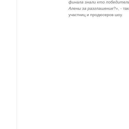
финала знали кто победитель
Алены за разглашение
?
», - т
участниц и продюсеров шоу.