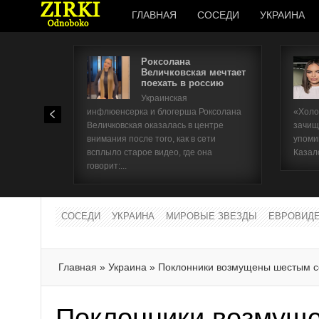
ГЛАВНАЯ
СОСЕДИ
УКРАИНА
Роксолана
Величковская мечтает
поехать в россию
Украинская
инфлюенсерка и блогерша Роксолана
«Холо
Величковская оказалась в центре
зачищ
внимания после того, как в сети
упоми
всплыло старое видео, где она
Казал
говорит:...
СОСЕДИ
УКРАИНА
МИРОВЫЕ ЗВЕЗДЫ
ЕВРОВИД
Главная
»
Украина
»
Поклонники возмущены шестым с
Поклонники возмущ