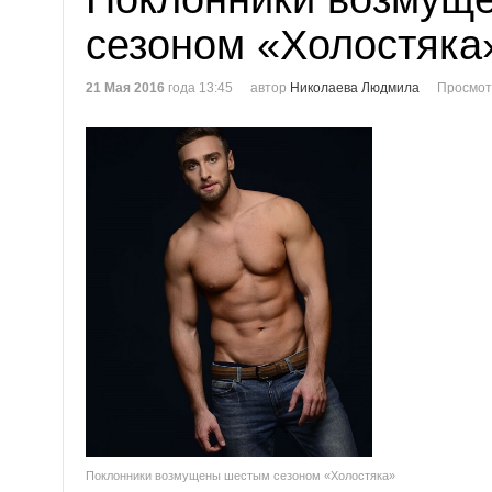
сезоном «Холостяка
21 Мая 2016
года 13:45
автор
Николаева Людмила
Просмот
Поклонники возмущены шестым сезоном «Холостяка»