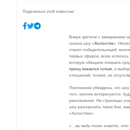
Поделиться этой новостью:
Вчера зрители с замиранием с
сезона шоу «
Холостяк
». Несмо
станет победительницей, мног
первых эфиров, всем хотелось 
которую обещали показать прод
принц оказался голым
, и выбо
отношений, точнее, их отсутств
Поклонники убеждены, что шо
того, многие интересуются, бу
разглашение. На страницах уч
шоу разгорелись такие бои, ка
«Холостяка».
«…
вы ведь тоже знаете, что 