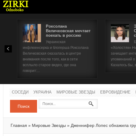
Роксолана
Величковская мечтает
поехать в россию
с
Имя п
Украинская
Б
инфлюенсерка и блогерша Роксолана
«Холостяк» Н
Паро
Величковская оказалась в центре
зачищает инт
внимания после того, как в сети
упоминаний о
всплыло старое видео, где она
Казалось бы, 
говорит:...
СОСЕДИ
УКРАИНА
МИРОВЫЕ ЗВЕЗДЫ
ЕВРОВИДЕНИЕ
Поиск
Главная
»
Мировые Звезды
»
Дженнифер Лопес обнажила гру