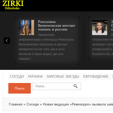
Роксолана
Величковская мечтает
поехать в россию
с
Имя п
Украинская
Б
инфлюенсерка и блогерша Роксолана
«Холостяк» Н
Паро
Величковская оказалась в центре
зачищает инт
внимания после того, как в сети
упоминаний о
всплыло старое видео, где она
Казалось бы, 
говорит:...
СОСЕДИ
УКРАИНА
МИРОВЫЕ ЗВЕЗДЫ
ЕВРОВИДЕНИЕ
Поиск
Главная
»
Соседи
»
Новая ведущая «Ревизорро» вызвала шкв