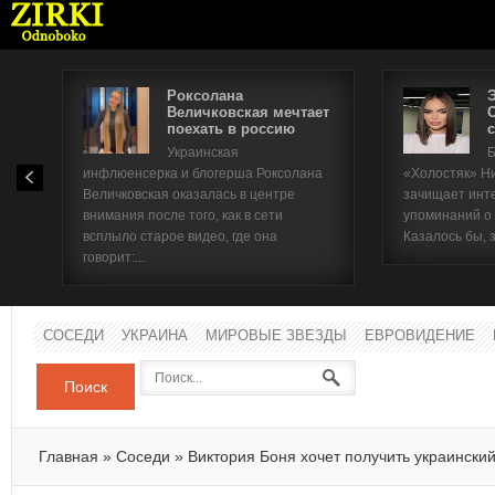
Роксолана
Величковская мечтает
поехать в россию
с
Имя п
Украинская
Б
инфлюенсерка и блогерша Роксолана
«Холостяк» Н
Паро
Величковская оказалась в центре
зачищает инт
внимания после того, как в сети
упоминаний о
всплыло старое видео, где она
Казалось бы, 
говорит:...
СОСЕДИ
УКРАИНА
МИРОВЫЕ ЗВЕЗДЫ
ЕВРОВИДЕНИЕ
Поиск
Главная
»
Соседи
»
Виктория Боня хочет получить украински