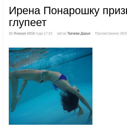
Ирена Понарошку призн
глупеет
31 Января 2016
года 17:33
автор
Ткачева Дарья
Просмотренно 3839