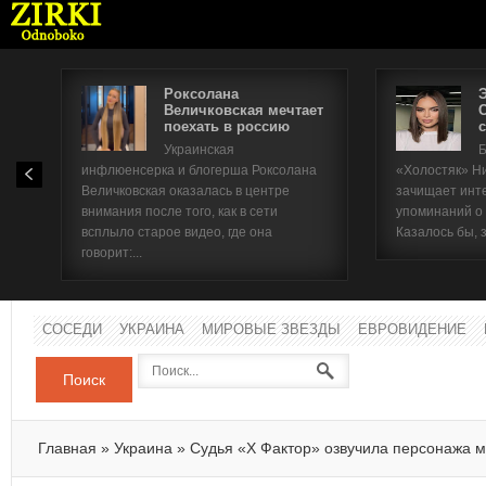
Роксолана
Величковская мечтает
поехать в россию
с
Имя п
Украинская
Б
инфлюенсерка и блогерша Роксолана
«Холостяк» Н
Паро
Величковская оказалась в центре
зачищает инт
внимания после того, как в сети
упоминаний о
всплыло старое видео, где она
Казалось бы, 
говорит:...
СОСЕДИ
УКРАИНА
МИРОВЫЕ ЗВЕЗДЫ
ЕВРОВИДЕНИЕ
Поиск
Главная
»
Украина
»
Судья «Х Фактор» озвучила персонажа м