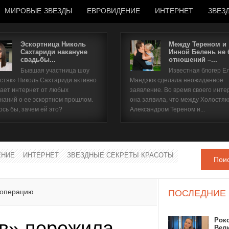
МИРОВЫЕ ЗВЕЗДЫ
ЕВРОВИДЕНИЕ
ИНТЕРНЕТ
ЗВЕЗ
Эскортница Николь
Между Тереном и
Сахтариди накануне
Инной Белень не
свадьбы...
отношений –...
Имя пользователя
Бывшая участница шоу
Известная блогер Е
стяк» Николь Сахтариди активно
Мандзюк сделала неожиданное
Пароль
ает интернет от любых
заявление. Во время своего инте
наний о ее эскортном прошлом.
она заявила, что между Холостяк
ось бы, зачем ей это?
Александром Тереном и...
запомнить
ЕНИЕ
ИНТЕРНЕТ
ЗВЕЗДНЫЕ СЕКРЕТЫ КРАСОТЫ
Пои
Забыли пароль?
Забыли имя пользователя?
 операцию
ПОСЛЕДНИЕ
Рок
в» пережила
Вел