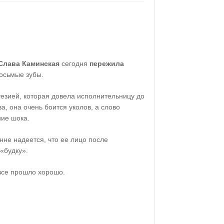
Слава Каминская
сегодня
пережила
восьмые зубы.
езией, которая довела исполнительницу до
а, она очень боится уколов, а слово
ние шока.
не надеется, что ее лицо после
«будку».
все прошло хорошо.