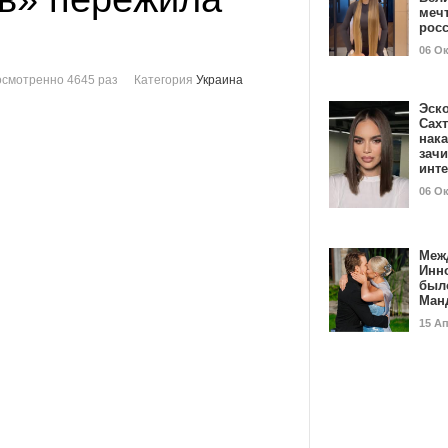
мечт
рос
06 О
смотренно 4645 раз
Категория
Украина
Эск
Сах
нак
зач
инт
06 О
Меж
Инн
был
Ман
15 А