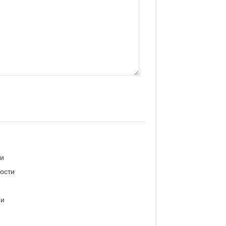
ии
ости
ии