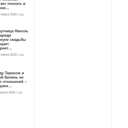
ает поехать в
сию…
ктября 2025
года
ортница Николь
тариди
ануне свадьбы
ищает
ернет…
ктября 2025
года
ду Тереном и
ой Белень не
о отношений –
дзюк…
преля 2025
года