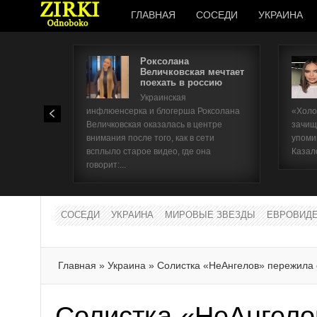
ГЛАВНАЯ
СОСЕДИ
УКРАИНА
Роксолана
Величковская мечтает
поехать в россию
Украинская
инфлюенсерка и блогерша Роксолана
«Холо
Величковская оказалась в центре
зачищ
внимания после того, как в сети
упоми
всплыло старое видео, где она
Казал
говорит:...
СОСЕДИ
УКРАИНА
МИРОВЫЕ ЗВЕЗДЫ
ЕВРОВИД
Главная
»
Украина
»
Солистка «НеАнгелов» пережила
Солистка «НеАнгело