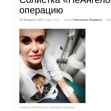
операцию
20 Февраля 2017
года 16:21
автор
Николаева Людмила
Про
Солистка «НеАнгелов» пережила операцию