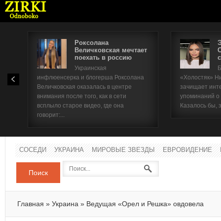
Роксолана
Величковская мечтает
поехать в россию
с
Имя п
Украинская
Б
инфлюенсерка и блогерша Роксолана
«Холостяк» Н
Паро
Величковская оказалась в центре
зачищает инт
внимания после того, как в сети
упоминаний о
всплыло старое видео, где она
Казалось бы, 
говорит:...
СОСЕДИ
УКРАИНА
МИРОВЫЕ ЗВЕЗДЫ
ЕВРОВИДЕНИЕ
Поиск
Главная
»
Украина
»
Ведущая «Орел и Решка» овдовела