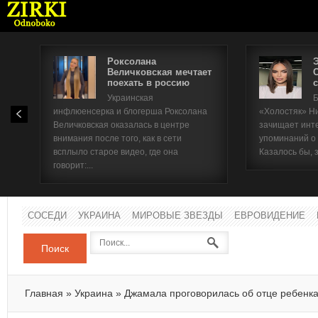
Роксолана
Величковская мечтает
поехать в россию
с
Имя п
Украинская
Б
инфлюенсерка и блогерша Роксолана
«Холостяк» Н
Паро
Величковская оказалась в центре
зачищает инт
внимания после того, как в сети
упоминаний о
всплыло старое видео, где она
Казалось бы, 
говорит:...
СОСЕДИ
УКРАИНА
МИРОВЫЕ ЗВЕЗДЫ
ЕВРОВИДЕНИЕ
Поиск
Главная
»
Украина
»
Джамала проговорилась об отце ребенк