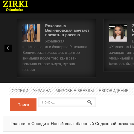
Роксолана
Величковская мечтает
поехать в россию
с
Имя п
Украинская
Б
инфлюенсерка и блогерша Роксолана
«Холостяк» Н
Паро
Величковская оказалась в центре
зачищает инт
внимания после того, как в сети
упоминаний о
всплыло старое видео, где она
Казалось бы, 
говорит:...
СОСЕДИ
УКРАИНА
МИРОВЫЕ ЗВЕЗДЫ
ЕВРОВИДЕНИЕ
Поиск
Главная
»
Соседи
»
Новый возлюбленный Седоковой оказалс