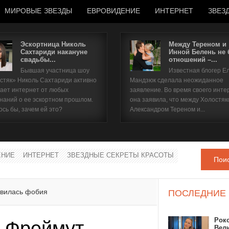
МИРОВЫЕ ЗВЕЗДЫ
ЕВРОВИДЕНИЕ
ИНТЕРНЕТ
ЗВЕЗ
Эскортница Николь
Между Тереном и
Сахтариди накануне
Инной Белень не
свадьбы...
отношений –...
Имя пользователя
Бывшая участница шоу
Известная блогер Е
стяк» Николь Сахтариди активно
Мандзюк сделала неожиданное
Пароль
ает интернет от любых
заявление. Во время своего инте
наний о ее эскортном прошлом.
она заявила, что между Холостяк
ось бы, зачем ей это?
Александром Тереном и...
запомнить
ЕНИЕ
ИНТЕРНЕТ
ЗВЕЗДНЫЕ СЕКРЕТЫ КРАСОТЫ
Пои
Забыли пароль?
Забыли имя пользователя?
звилась фобия
ПОСЛЕДНИЕ
Рок
 Фреймут
Вел