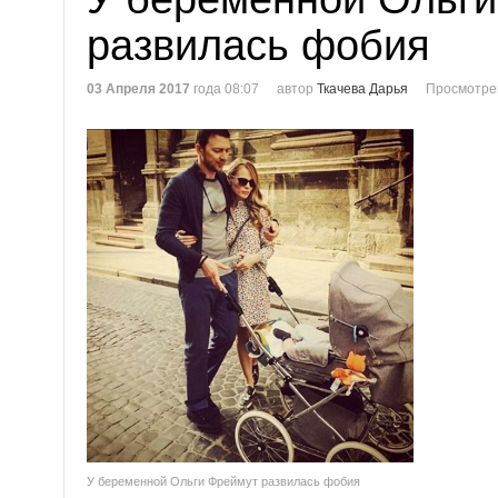
развилась фобия
03 Апреля 2017
года 08:07
автор
Ткачева Дарья
Просмотре
У беременной Ольги Фреймут развилась фобия