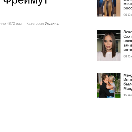
мечт
рос
06 О
нно 4872 раз
Категория
Украина
Эск
Сах
нак
зач
инт
06 О
Меж
Инн
был
Ман
15 А