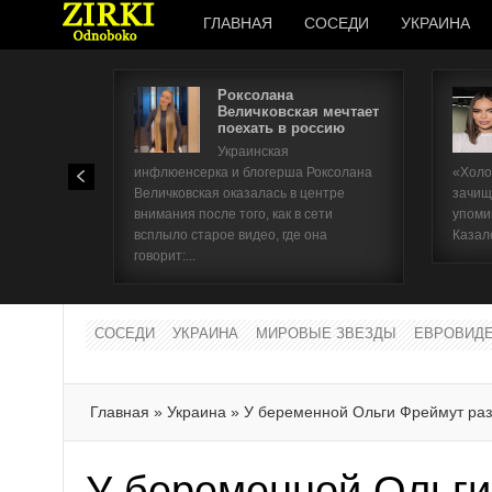
ГЛАВНАЯ
СОСЕДИ
УКРАИНА
Роксолана
Величковская мечтает
поехать в россию
Украинская
инфлюенсерка и блогерша Роксолана
«Холо
Величковская оказалась в центре
зачищ
внимания после того, как в сети
упоми
всплыло старое видео, где она
Казал
говорит:...
СОСЕДИ
УКРАИНА
МИРОВЫЕ ЗВЕЗДЫ
ЕВРОВИД
Главная
»
Украина
»
У беременной Ольги Фреймут ра
У беременной Ольги