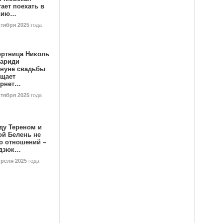
ает поехать в
сию…
ктября 2025
года
ортница Николь
тариди
ануне свадьбы
ищает
ернет…
ктября 2025
года
ду Тереном и
ой Белень не
о отношений –
дзюк…
преля 2025
года