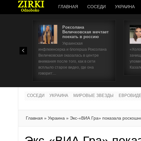
ГЛАВНАЯ
СОСЕДИ
УКРАИНА
Роксолана
Величковская мечтает
поехать в россию
Украинская
инфлюенсерка и блогерша Роксолана
«Холо
Величковская оказалась в центре
зачищ
внимания после того, как в сети
упоми
всплыло старое видео, где она
Казал
говорит:...
СОСЕДИ
УКРАИНА
МИРОВЫЕ ЗВЕЗДЫ
ЕВРОВИД
Главная
»
Украина
»
Экс-«ВИА Гра» показала роскошно
Экс-«ВИА Гра» пока