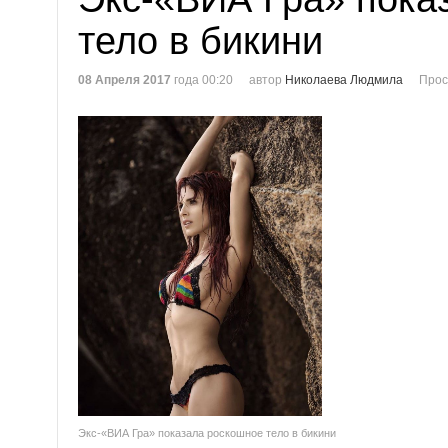
тело в бикини
08 Апреля 2017
года 00:20
автор
Николаева Людмила
Прос
Экс-«ВИА Гра» показала роскошное тело в бикини