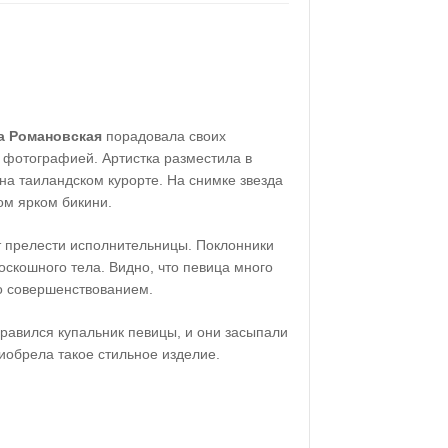
а Романовская
порадовала своих
 фотографией. Артистка разместила в
на таиландском курорте. На снимке звезда
ом ярком бикини.
т прелести исполнительницы. Поклонники
оскошного тела. Видно, что певица много
го совершенствованием.
равился купальник певицы, и они засыпали
риобрела такое стильное изделие.