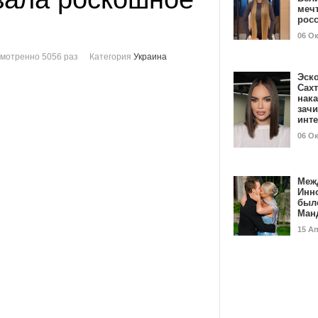
мечт
рос
06 О
мотренно 5056 раз
Категория
Украина
Эск
Сах
нак
зач
инт
06 О
Меж
Инн
был
Ман
15 А