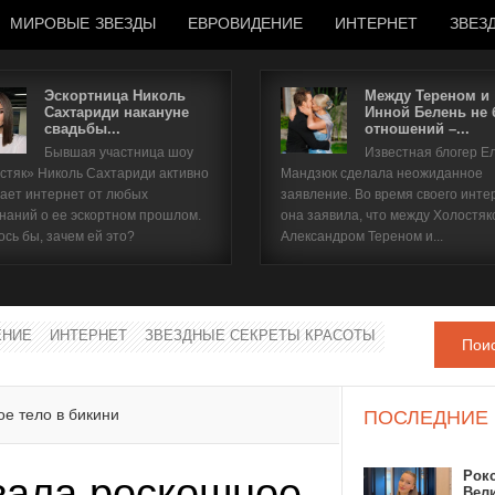
МИРОВЫЕ ЗВЕЗДЫ
ЕВРОВИДЕНИЕ
ИНТЕРНЕТ
ЗВЕЗ
Эскортница Николь
Между Тереном и
Сахтариди накануне
Инной Белень не
свадьбы...
отношений –...
Имя пользователя
Бывшая участница шоу
Известная блогер Е
стяк» Николь Сахтариди активно
Мандзюк сделала неожиданное
Пароль
ает интернет от любых
заявление. Во время своего инте
наний о ее эскортном прошлом.
она заявила, что между Холостяк
ось бы, зачем ей это?
Александром Тереном и...
запомнить
ЕНИЕ
ИНТЕРНЕТ
ЗВЕЗДНЫЕ СЕКРЕТЫ КРАСОТЫ
Пои
Забыли пароль?
Забыли имя пользователя?
е тело в бикини
ПОСЛЕДНИЕ
Рок
зала роскошное
Вел