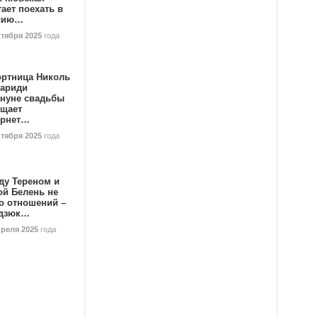
ает поехать в
сию…
ктября 2025
года
ортница Николь
тариди
ануне свадьбы
ищает
ернет…
ктября 2025
года
ду Тереном и
ой Белень не
о отношений –
дзюк…
преля 2025
года