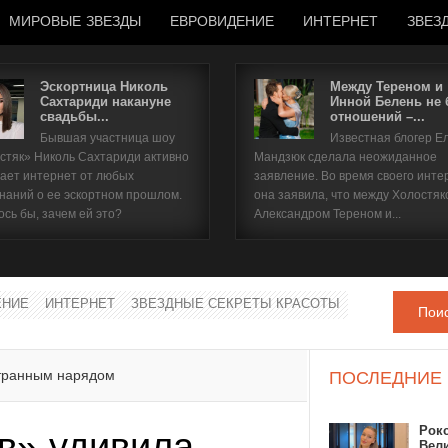
МИРОВЫЕ ЗВЕЗДЫ
ЕВРОВИДЕНИЕ
ИНТЕРНЕТ
ЗВЕЗ
Эскортница Николь
Между Тереном и
Сахтариди накануне
Инной Белень не
свадьбы...
отношений –...
Имя пользователя
Бывшая участница шоу
Известная блогер Е
стяк» Николь Сахтариди активно
Мандзюк сделала неожиданное
Пароль
ает интернет от любых
заявление. Во время своего инте
наний о ее эскортном прошлом.
она заявила, что между Холостяк
ось бы, зачем ей это?
Александром Тереном и...
запомнить
ЕНИЕ
ИНТЕРНЕТ
ЗВЕЗДНЫЕ СЕКРЕТЫ КРАСОТЫ
Пои
Забыли пароль?
Забыли имя пользователя?
странным нарядом
ПОСЛЕДНИЕ
Рок
в» удивила
Вел