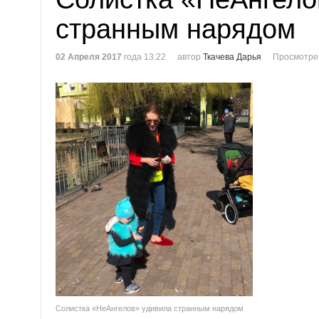
странным нарядом
02 Апреля 2017
года 13:22
автор
Ткачева Дарья
Просмотре
Солистка «НеАнгелов» удивила странным нарядом