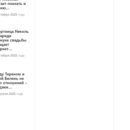
ает поехать в
сию…
ктября 2025
года
ортница Николь
тариди
ануне свадьбы
ищает
ернет…
ктября 2025
года
ду Тереном и
ой Белень не
о отношений –
дзюк…
преля 2025
года