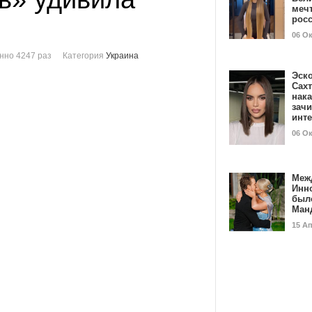
мечт
рос
06 О
нно 4247 раз
Категория
Украина
Эск
Сах
нак
зач
инт
06 О
Меж
Инн
был
Ман
15 А