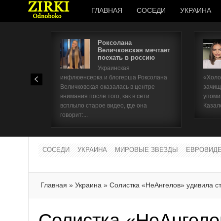
ГЛАВНАЯ
СОСЕДИ
УКРАИНА
Роксолана
Величковская мечтает
поехать в россию
Украинская
инфлюенсерка и блогерша Роксолана
«Холо
Величковская оказалась в центре
зачищ
внимания после того, как в сети
упоми
всплыло старое видео, где она
Казал
говорит:...
СОСЕДИ
УКРАИНА
МИРОВЫЕ ЗВЕЗДЫ
ЕВРОВИД
Главная
»
Украина
»
Солистка «НеАнгелов» удивила 
Солистка «НеАнгело