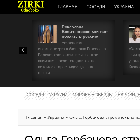
ГЛАВНАЯ
СОСЕДИ
УКРАИНА
Роксолана
Величковская мечтает
поехать в россию
Украинская
инфлюенсерка и блогерша Роксолана
«Холо
Величковская оказалась в центре
зачищ
внимания после того, как в сети
упоми
всплыло старое видео, где она
Казал
говорит:...
СОСЕДИ
УКРАИНА
МИРОВЫЕ ЗВЕЗДЫ
ЕВРОВИД
Главная
»
Украина
»
Ольга Горбачева стремительно н
Ольга Горбачева ст