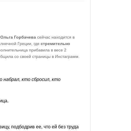
»
Ольга Горбачева
сейчас находится в
олнечной Греции, где
стремительно
сполнительница прибавила в весе 2
общила со своей страницы в Инстаграмм.
то набрал, кто сбросил, кто
ица.
цу, подбодрив ее, что ей без труда