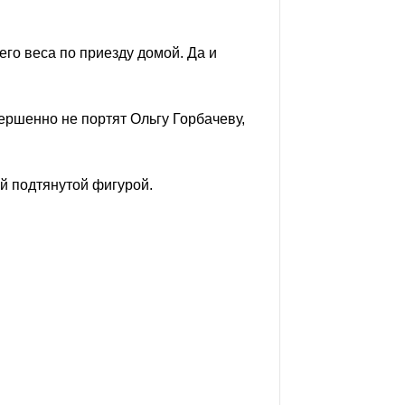
его веса по приезду домой. Да и
ершенно не портят Ольгу Горбачеву,
й подтянутой фигурой.