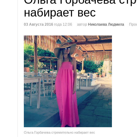
набирает вес
03 Августа 2016
года 12:06
автор
Николаева Людмила
Про
Ольга Горбачева стремительно набирает вес