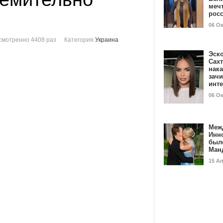
мечт
рос
06 О
смотренно 4408 раз
Категория
Украина
Эск
Сах
нак
зач
инт
06 О
Меж
Инн
был
Ман
15 А