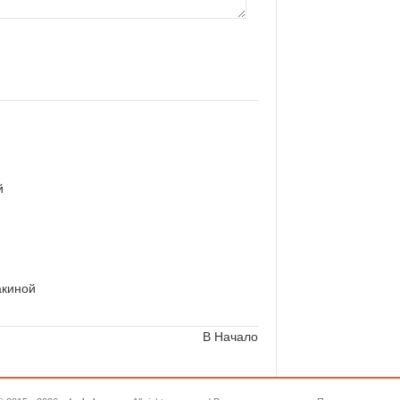
й
акиной
В Начало