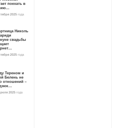
ает поехать в
сию…
ктября 2025
года
ортница Николь
тариди
ануне свадьбы
ищает
ернет…
ктября 2025
года
ду Тереном и
ой Белень не
о отношений –
дзюк…
преля 2025
года