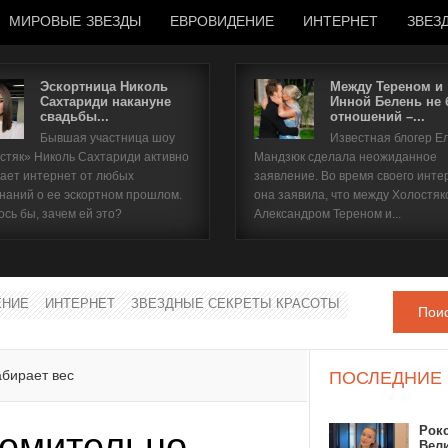
МИРОВЫЕ ЗВЕЗДЫ
ЕВРОВИДЕНИЕ
ИНТЕРНЕТ
ЗВЕЗ
Эскортница Николь
Между Тереном и
Сахтариди накануне
Инной Белень не
свадьбы...
отношений –...
Имя пользователя
Бывшая участница шоу
Известная блогер Е
стяк» Николь Сахтариди активно
Мандзюк сделала неожиданное
Пароль
ает интернет от любых
заявление. Во время своего инте
наний о ее эскортном прошлом.
она заявила, что между Холостяк
ось бы, зачем ей это?
Александром Тереном и...
запомнить
ЕНИЕ
ИНТЕРНЕТ
ЗВЕЗДНЫЕ СЕКРЕТЫ КРАСОТЫ
Пои
Забыли пароль?
Забыли имя пользователя?
абирает вес
ПОСЛЕДНИЕ
Рок
ремительно
Вел