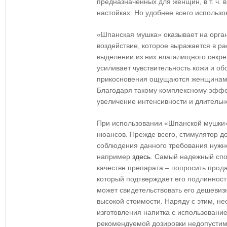
предназначенных для женщин, в т. ч. в
настойках. Но удобнее всего использо
«Шпанская мушка» оказывает на орг
воздействие, которое выражается в р
выделении из них влагалищного секре
усиливает чувствительность кожи и об
прикосновения ощущаются женщинами 
Благодаря такому комплексному эффе
увеличение интенсивности и длительн
При использовании «Шпанской мушки»
нюансов. Прежде всего, стимулятор д
соблюдения данного требования нужно
например
здесь
. Самый надежный спо
качестве препарата – попросить прод
который подтверждает его подлинност
может свидетельствовать его дешевизн
высокой стоимости. Наряду с этим, н
изготовления напитка с использовани
рекомендуемой дозировки недопустимо