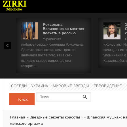
Роксолана
Величковская мечтает
поехать в россию
с
Имя п
Украинская
Б
инфлюенсерка и блогерша Роксолана
«Холостяк» Н
Паро
Величковская оказалась в центре
зачищает инт
внимания после того, как в сети
упоминаний о
всплыло старое видео, где она
Казалось бы, 
говорит:...
СОСЕДИ
УКРАИНА
МИРОВЫЕ ЗВЕЗДЫ
ЕВРОВИДЕНИЕ
Поиск
Главная
»
Звездные секреты красоты
»
«Шпанская мушка»: на
женского оргазма