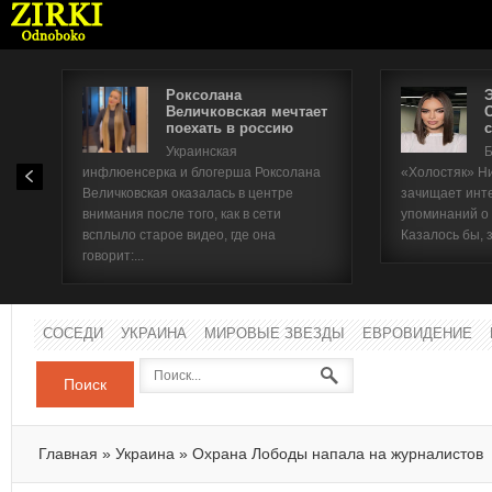
Роксолана
Величковская мечтает
поехать в россию
с
Имя п
Украинская
Б
инфлюенсерка и блогерша Роксолана
«Холостяк» Н
Паро
Величковская оказалась в центре
зачищает инт
внимания после того, как в сети
упоминаний о
всплыло старое видео, где она
Казалось бы, 
говорит:...
СОСЕДИ
УКРАИНА
МИРОВЫЕ ЗВЕЗДЫ
ЕВРОВИДЕНИЕ
Поиск
Главная
»
Украина
»
Охрана Лободы напала на журналистов