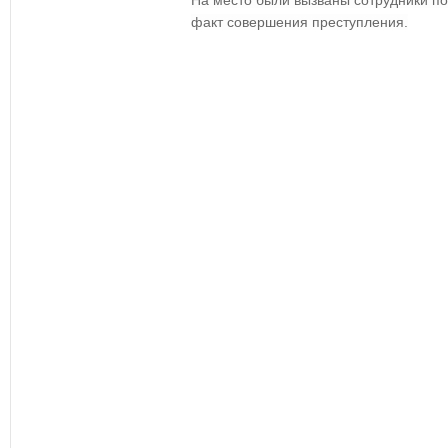
На место были вызваны сотрудники п
факт совершения преступления.