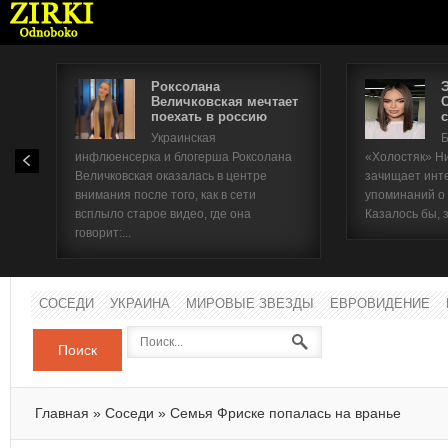
Роксолана
Величковская мечтает
поехать в россию
с
Имя п
Украинская
Б
инфлюенсерка и блогерша Роксолана
«Холостяк» Н
Паро
Величковская оказалась в центре
зачищает инт
внимания после того, как в сети
упоминаний о
всплыло старое видео, где она
Казалось бы, 
говорит:...
СОСЕДИ
УКРАИНА
МИРОВЫЕ ЗВЕЗДЫ
ЕВРОВИДЕНИЕ
Поиск
Главная
»
Соседи
»
Семья Фриске попалась на вранье