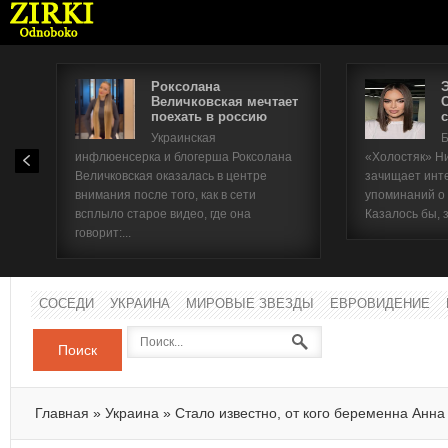
Роксолана
Величковская мечтает
поехать в россию
с
Имя п
Украинская
Б
инфлюенсерка и блогерша Роксолана
«Холостяк» Н
Паро
Величковская оказалась в центре
зачищает инт
внимания после того, как в сети
упоминаний о
всплыло старое видео, где она
Казалось бы, 
говорит:...
СОСЕДИ
УКРАИНА
МИРОВЫЕ ЗВЕЗДЫ
ЕВРОВИДЕНИЕ
Поиск
Главная
»
Украина
»
Стало известно, от кого беременна Анна