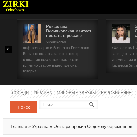
Роксолана
Величковская мечтает
поехать в россию
с
Имя п
Украинская
Б
инфлюенсерка и блогерша Роксолана
«Холостяк» Н
Паро
Величковская оказалась в центре
зачищает инт
внимания после того, как в сети
упоминаний о
всплыло старое видео, где она
Казалось бы, 
говорит:...
СОСЕДИ
УКРАИНА
МИРОВЫЕ ЗВЕЗДЫ
ЕВРОВИДЕНИЕ
Поиск
Главная
»
Украина
»
Олигарх бросил Седокову беременной