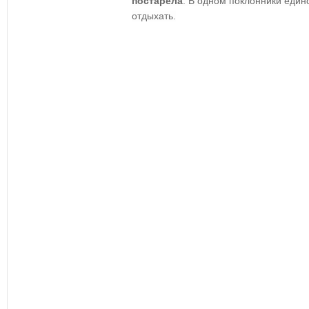
постарела
. В одном поклонники еди
отдыхать.