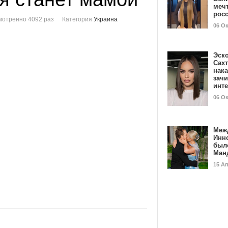
мечт
рос
мотренно 4092 раз
Категория
Украина
06 О
Эск
Сах
нак
зач
инт
06 О
Меж
Инн
был
Ман
15 А