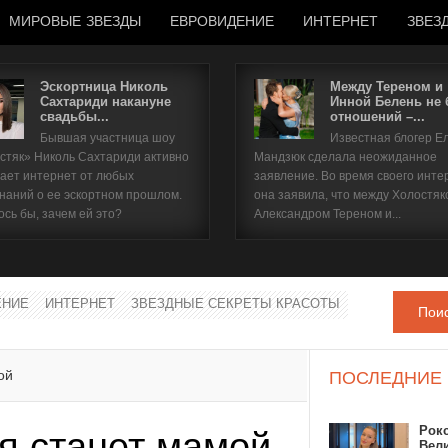
МИРОВЫЕ ЗВЕЗДЫ
ЕВРОВИДЕНИЕ
ИНТЕРНЕТ
ЗВЕЗ
Эскортница Николь
Между Тереном и
Сахтариди накануне
Инной Белень не
свадьбы...
отношений –...
Имя пользователя
Бывшая участница шоу
Известная блогер Е
стяк» Николь Сахтариди активно
Мандзюк сделала неожиданное
Пароль
ает интернет от любых
заявление. Во время своего инте
наний о ее эскортном прошлом.
она заявила, что между Холостяк
ось бы, зачем ей это?
Александром Тереном и...
запомнить
ЕНИЕ
ИНТЕРНЕТ
ЗВЕЗДНЫЕ СЕКРЕТЫ КРАСОТЫ
Пои
Забыли пароль?
Забыли имя пользователя?
ой
ПОСЛЕДНИЕ
Рок
я станет мамой
Вел