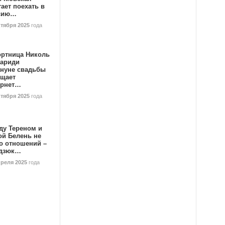
ает поехать в
сию…
ктября 2025
года
ортница Николь
тариди
ануне свадьбы
ищает
ернет…
ктября 2025
года
ду Тереном и
ой Белень не
о отношений –
дзюк…
преля 2025
года