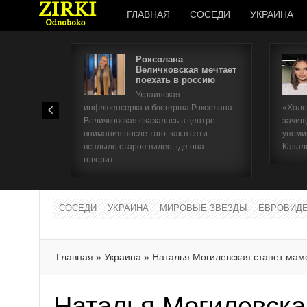
ГЛАВНАЯ
СОСЕДИ
УКРАИНА
Роксолана
Величковская мечтает
поехать в россию
Украинская
инфлюенсерка и блогерша Роксолана
«Холо
Величковская оказалась в центре
зачищ
внимания после того, как в сети
упоми
всплыло старое видео, где она
Казал
говорит:...
СОСЕДИ
УКРАИНА
МИРОВЫЕ ЗВЕЗДЫ
ЕВРОВИД
Главная
»
Украина
»
Наталья Могилевская станет мам
Наталья Могилевска