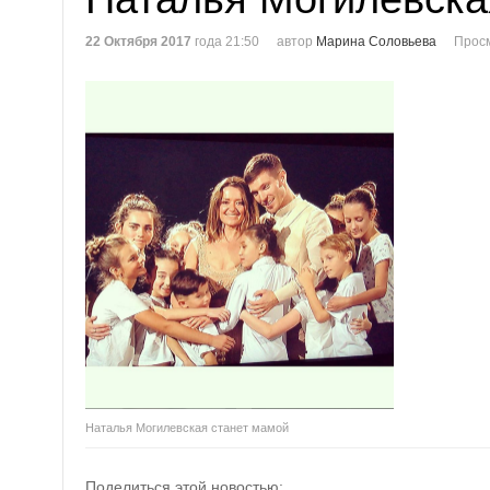
22 Октября 2017
года 21:50
автор
Марина Соловьева
Прос
Наталья Могилевская станет мамой
Поделиться этой новостью: