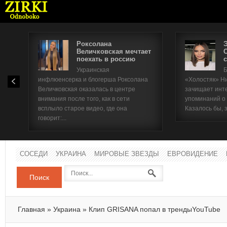
Роксолана
Величковская мечтает
поехать в россию
с
Имя п
Украинская
Б
инфлюенсерка и блогерша Роксолана
«Холостяк» Н
Паро
Величковская оказалась в центре
зачищает инт
внимания после того, как в сети
упоминаний о
всплыло старое видео, где она
Казалось бы, 
говорит:...
СОСЕДИ
УКРАИНА
МИРОВЫЕ ЗВЕЗДЫ
ЕВРОВИДЕНИЕ
Поиск
Главная
»
Украина
»
Клип GRISANA попал в трендыYouTube