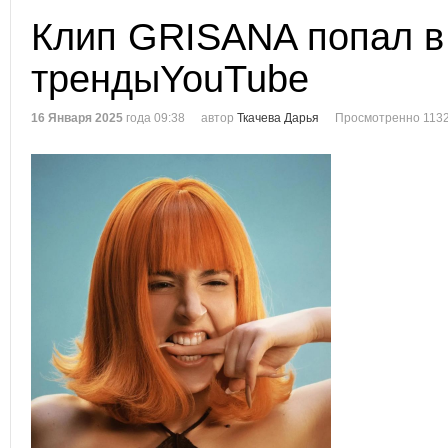
Клип GRISANA попал в
трендыYouTube
16 Января 2025
года 09:38
автор
Ткачева Дарья
Просмотренно 1132