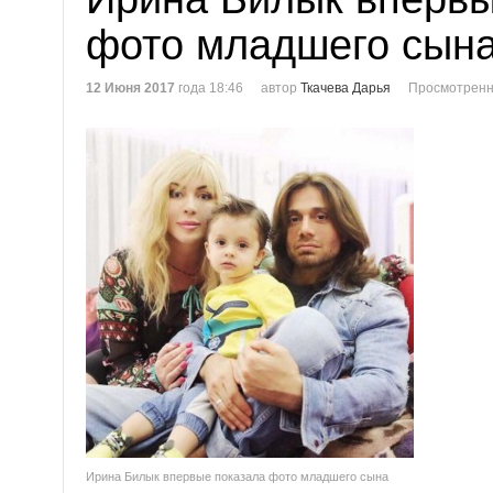
фото младшего сын
12 Июня 2017
года 18:46
автор
Ткачева Дарья
Просмотренн
Ирина Билык впервые показала фото младшего сына