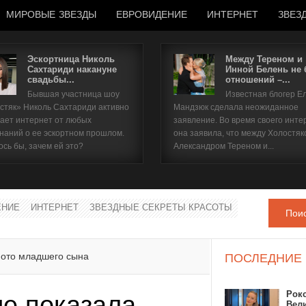
МИРОВЫЕ ЗВЕЗДЫ
ЕВРОВИДЕНИЕ
ИНТЕРНЕТ
ЗВЕЗ
Эскортница Николь
Между Тереном и
Сахтариди накануне
Инной Белень не
свадьбы...
отношений –...
Имя пользователя
Бывшая участница шоу
Известная блогер Е
стяк» Николь Сахтариди активно
Мандзюк сделала неожиданное
Пароль
ает интернет от любых
заявление. Во время своего инте
наний о ее эскортном прошлом.
она заявила, что между Холостяк
ось бы, зачем ей это?
Александром Тереном и...
запомнить
ЕНИЕ
ИНТЕРНЕТ
ЗВЕЗДНЫЕ СЕКРЕТЫ КРАСОТЫ
Пои
Забыли пароль?
Забыли имя пользователя?
фото младшего сына
ПОСЛЕДНИЕ
Рок
е показала
Вел