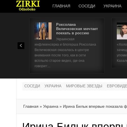
ГЛАВНАЯ
СОСЕДИ
УКРАИНА
Роксолана
Величковская мечтает
поехать в россию
Украинская
инфлюенсерка и блогерша Роксолана
«Холо
Величковская оказалась в центре
зачищ
внимания после того, как в сети
упоми
всплыло старое видео, где она
Казал
говорит:...
СОСЕДИ
УКРАИНА
МИРОВЫЕ ЗВЕЗДЫ
ЕВРОВИД
Главная
»
Украина
»
Ирина Билык впервые показала 
Ирина Билык впервы