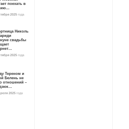
ает поехать в
сию…
ктября 2025
года
ортница Николь
тариди
ануне свадьбы
ищает
ернет…
ктября 2025
года
ду Тереном и
ой Белень не
о отношений –
дзюк…
преля 2025
года