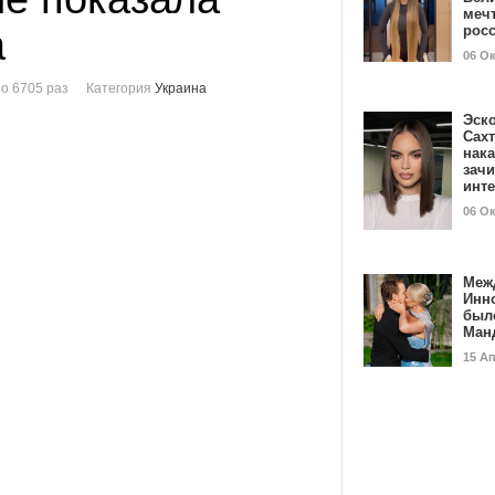
мечт
а
рос
06 О
о 6705 раз
Категория
Украина
Эск
Сах
нак
зач
инт
06 О
Меж
Инн
был
Ман
15 А