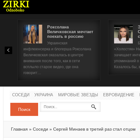
Роксолана
Величковская мечтает
поехать в россию
с
Имя п
Украинская
Б
инфлюенсерка и блогерша Роксолана
«Холостяк» Н
Паро
Величковская оказалась в центре
зачищает инт
внимания после того, как в сети
упоминаний о
всплыло старое видео, где она
Казалось бы, 
говорит:...
СОСЕДИ
УКРАИНА
МИРОВЫЕ ЗВЕЗДЫ
ЕВРОВИДЕНИЕ
Поиск
Главная
»
Соседи
»
Сергей Минаев в третий раз стал отцом