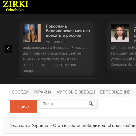
Роксолана
Величковская мечтает
поехать в россию
с
Имя п
Украинская
Б
инфлюенсерка и блогерша Роксолана
«Холостяк» Н
Паро
Величковская оказалась в центре
зачищает инт
внимания после того, как в сети
упоминаний о
всплыло старое видео, где она
Казалось бы, 
говорит:...
СОСЕДИ
УКРАИНА
МИРОВЫЕ ЗВЕЗДЫ
ЕВРОВИДЕНИЕ
Поиск
Главная
»
Украина
»
Стал известен победитель «Голос країни