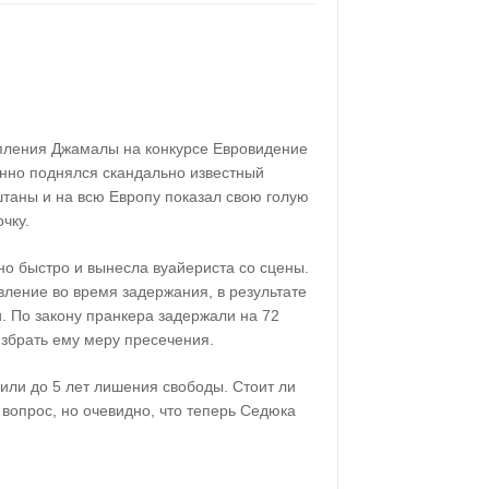
пления Джамалы на конкурсе Евровидение
анно поднялся скандально известный
штаны и на всю Европу показал свою голую
чку.
но быстро и вынесла вуайериста со сцены.
ление во время задержания, в результате
. По закону пранкера задержали на 72
избрать ему меру пресечения.
или до 5 лет лишения свободы. Стоит ли
 вопрос, но очевидно, что теперь Седюка