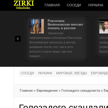
ГЛАВНАЯ
СОСЕДИ
УКРАИНА
Роксолана
Величковская мечтает
поехать в россию
Украинская
инфлюенсерка и блогерша Роксолана
«Холо
Величковская оказалась в центре
зачищ
внимания после того, как в сети
упоми
всплыло старое видео, где она
Казал
говорит:...
СОСЕДИ
УКРАИНА
МИРОВЫЕ ЗВЕЗДЫ
ЕВРОВИД
Главная
»
Евровидение
»
Голозадого скандалиста с Е
Голозадого скандали