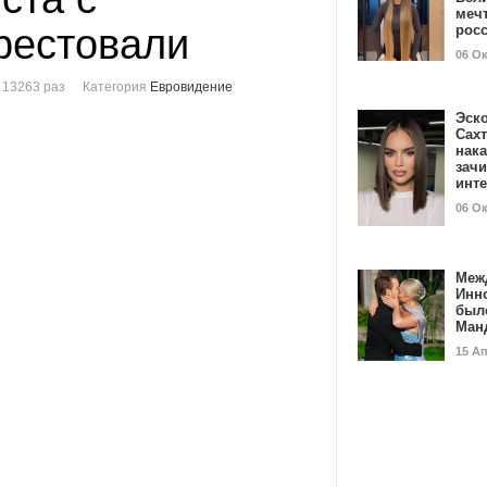
мечт
рестовали
рос
06 О
 13263 раз
Категория
Евровидение
Эск
Сах
нак
зач
инт
06 О
Меж
Инн
был
Ман
15 А