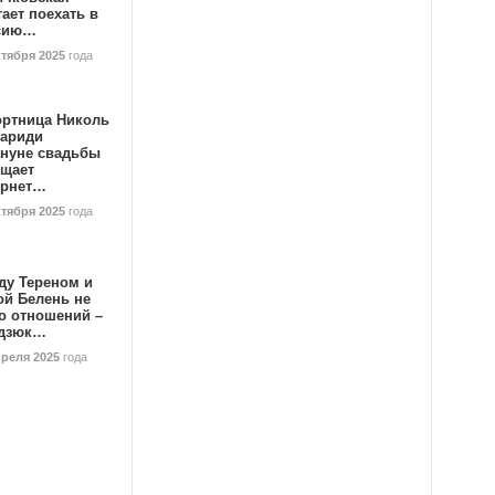
ает поехать в
сию…
ктября 2025
года
ортница Николь
тариди
ануне свадьбы
ищает
ернет…
ктября 2025
года
ду Тереном и
ой Белень не
о отношений –
дзюк…
преля 2025
года