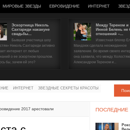
МИРОВЫЕ ЗВЕЗДЫ
ЕВРОВИДЕНИЕ
ИНТЕРНЕТ
ЗВЕЗ
Эскортница Николь
Между Тереном и
Сахтариди накануне
Инной Белень не
свадьбы...
отношений –...
Имя пользователя
Бывшая участница шоу
Известная блогер Е
стяк» Николь Сахтариди активно
Мандзюк сделала неожиданное
Пароль
ает интернет от любых
заявление. Во время своего инте
наний о ее эскортном прошлом.
она заявила, что между Холостяк
ось бы, зачем ей это?
Александром Тереном и...
запомнить
ЕНИЕ
ИНТЕРНЕТ
ЗВЕЗДНЫЕ СЕКРЕТЫ КРАСОТЫ
Пои
Забыли пароль?
Забыли имя пользователя?
вровидение 2017 арестовали
ПОСЛЕДНИЕ
Рок
ста с
Вел