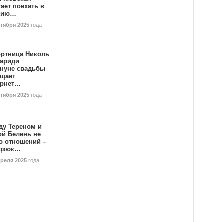
ает поехать в
сию…
ктября 2025
года
ортница Николь
тариди
ануне свадьбы
ищает
ернет…
ктября 2025
года
ду Тереном и
ой Белень не
о отношений –
дзюк…
преля 2025
года