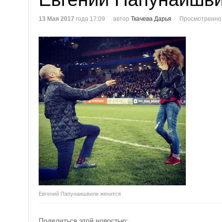
13 Мая 2017
года 17:09
автор
Ткачева Дарья
Просмотренно
Евгений Папунаишвили женится
Поделиться этой новостью: