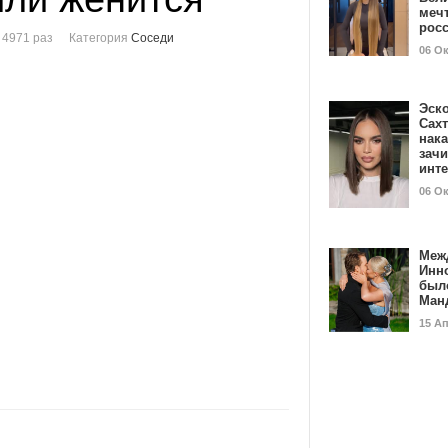
мечт
рос
 4971 раз
Категория
Соседи
06 О
Эск
Сах
нак
зач
инт
06 О
Меж
Инн
был
Ман
15 А