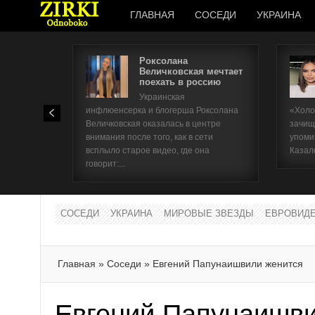
ГЛАВНАЯ
СОСЕДИ
УКРАИНА
Роксолана
Величковская мечтает
поехать в россию
Украинская
инфлюенсерка и блогерша Роксолана
«Холо
Величковская оказалась в центре
зачищ
внимания после того, как в сети
упоми
всплыло старое видео, где она
Казал
говорит:...
СОСЕДИ
УКРАИНА
МИРОВЫЕ ЗВЕЗДЫ
ЕВРОВИД
Главная
»
Соседи
»
Евгений Папунаишвили женится
Евгений Папунаишви