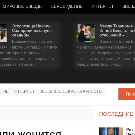
МИРОВЫЕ ЗВЕЗДЫ
ЕВРОВИДЕНИЕ
ИНТЕРНЕТ
ЗВЕЗ
Эскортница Николь
Между Тереном и
Сахтариди накануне
Инной Белень не
свадьбы...
отношений –...
Имя пользователя
Бывшая участница шоу
Известная блогер Е
стяк» Николь Сахтариди активно
Мандзюк сделала неожиданное
Пароль
ает интернет от любых
заявление. Во время своего инте
наний о ее эскортном прошлом.
она заявила, что между Холостяк
ось бы, зачем ей это?
Александром Тереном и...
запомнить
ЕНИЕ
ИНТЕРНЕТ
ЗВЕЗДНЫЕ СЕКРЕТЫ КРАСОТЫ
Пои
Забыли пароль?
Забыли имя пользователя?
ПОСЛЕДНИЕ
Рок
ли женится
Вел