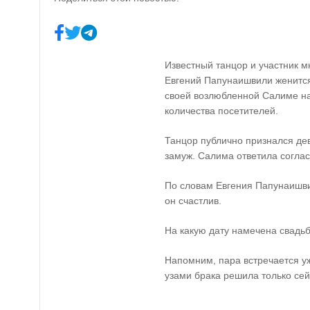
Известный танцор и участник м
Евгений Папунаишвили женится
своей возлюбленной Салиме на
количества посетителей.
Танцор публично признался дев
замуж. Салима ответила согла
По словам Евгения Папунаишви
он счастлив.
На какую дату намечена свадьб
Напомним, пара встречается уж
узами брака решила только сей