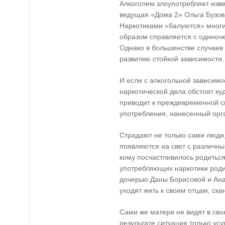
Алкоголем злоупотребляет изв
ведущая «Дома 2» Ольга Бузова
Наркотиками «балуются» многие
образом справляется с одиноче
Однако в большинстве случаев
развитию стойкой зависимости.
И если с алкогольной зависимо
наркотической дела обстоят ку
приводит к преждевременной см
употребления, нанесенный орг
Страдают не только сами люди
появляются на свет с различны
кому посчастливилось родитьс
употребляющих наркотики родит
дочерью Даны Борисовой и Ана
уходят жить к своим отцам, ска
Сами же матери не видят в сво
результате ситуация только усу