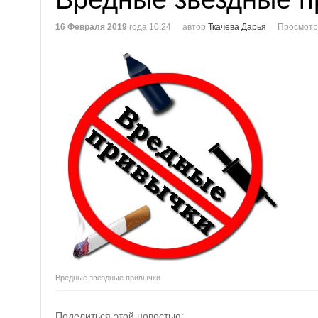
16 Февраля 2019
года 10:24
автор
Ткачева Дарья
Просмотр
Вредные звездные привычки
Поделиться этой новостью: