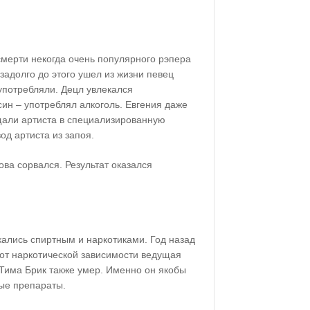
 смерти некогда очень популярного рэпера
задолго до этого ушел из жизни певец
употребляли. Децл увлекался
ин – употреблял алкоголь. Евгения даже
щали артиста в специализированную
од артиста из запоя.
ва сорвался. Результат оказался
кались спиртным и наркотиками. Год назад
 от наркотической зависимости ведущая
 Тима Брик также умер. Именно он якобы
ые препараты.