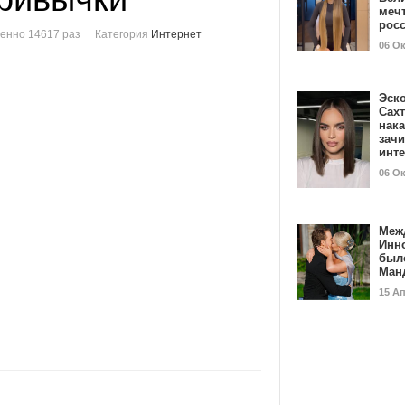
мечт
рос
енно 14617 раз
Категория
Интернет
06 О
Эск
Сах
нак
зач
инт
06 О
Меж
Инн
был
Ман
15 А