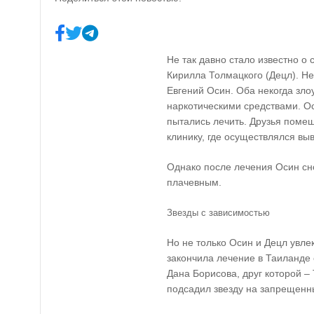
Не так давно стало известно о
Кирилла Толмацкого (Децл). Не
Евгений Осин. Оба некогда зло
наркотическими средствами. Ос
пытались лечить. Друзья поме
клинику, где осуществлялся выв
Однако после лечения Осин сно
плачевным.
Звезды с зависимостью
Но не только Осин и Децл увле
закончила лечение в Таиланде
Дана Борисова, друг которой –
подсадил звезду на запрещенн