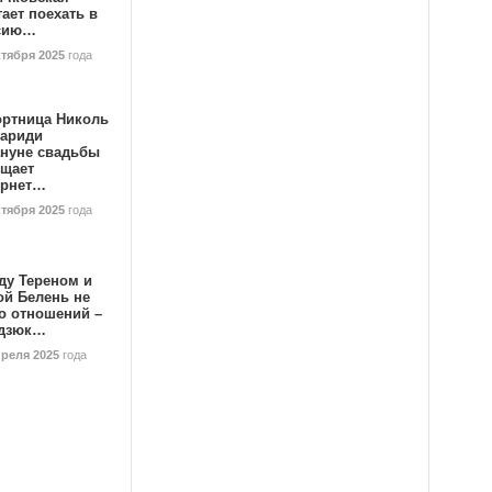
ает поехать в
сию…
ктября 2025
года
ортница Николь
тариди
ануне свадьбы
ищает
ернет…
ктября 2025
года
ду Тереном и
ой Белень не
о отношений –
дзюк…
преля 2025
года