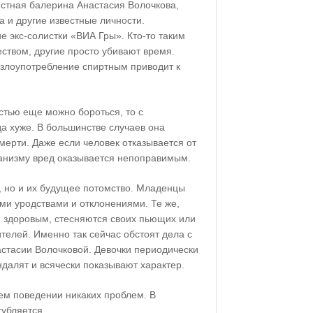
естная балерина Анастасия Волочкова,
 и другие известные личности.
 экс-солистки «ВИА Гры». Кто-то таким
ством, другие просто убивают время.
 злоупотребление спиртным приводит к
стью еще можно бороться, то с
да хуже. В большинстве случаев она
ерти. Даже если человек отказывается от
анизму вред оказывается непоправимым.
, но и их будущее потомство. Младенцы
ми уродствами и отклонениями. Те же,
я здоровым, стесняются своих пьющих или
елей. Именно так сейчас обстоят дела с
стасии Волочковой. Девочки периодически
ндалят и всячески показывают характер.
ем поведении никаких проблем. В
губляется.