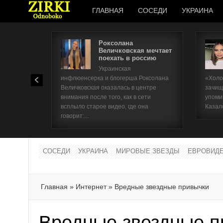
ГЛАВНАЯ
СОСЕДИ
УКРАИНА
Роксолана
Величковская мечтает
поехать в россию
Украинская
инфлюенсерка и блогерша Роксолана
«Холо
Величковская оказалась в центре
зачищ
внимания после того, как в сети
упоми
всплыло старое видео, где она
Казал
говорит:...
СОСЕДИ
УКРАИНА
МИРОВЫЕ ЗВЕЗДЫ
ЕВРОВИД
Главная
»
Интернет
»
Вредные звездные привычки
Вредные звездные п