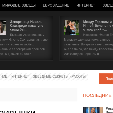
МИРОВЫЕ ЗВЕЗДЫ
ЕВРОВИДЕНИЕ
ИНТЕРНЕТ
ЗВЕЗ
Эскортница Николь
Между Тереном и
Сахтариди накануне
Инной Белень не
свадьбы...
отношений –...
Имя пользователя
Бывшая участница шоу
Известная блогер Е
стяк» Николь Сахтариди активно
Мандзюк сделала неожиданное
Пароль
ает интернет от любых
заявление. Во время своего инте
наний о ее эскортном прошлом.
она заявила, что между Холостяк
ось бы, зачем ей это?
Александром Тереном и...
запомнить
ЕНИЕ
ИНТЕРНЕТ
ЗВЕЗДНЫЕ СЕКРЕТЫ КРАСОТЫ
Пои
Забыли пароль?
Забыли имя пользователя?
ПОСЛЕДНИЕ
Рок
ривычки
Вел