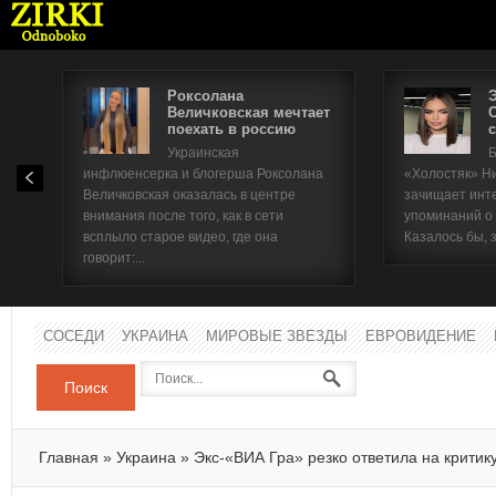
Роксолана
Величковская мечтает
поехать в россию
с
Имя п
Украинская
Б
инфлюенсерка и блогерша Роксолана
«Холостяк» Н
Паро
Величковская оказалась в центре
зачищает инт
внимания после того, как в сети
упоминаний о
всплыло старое видео, где она
Казалось бы, 
говорит:...
СОСЕДИ
УКРАИНА
МИРОВЫЕ ЗВЕЗДЫ
ЕВРОВИДЕНИЕ
Поиск
Главная
»
Украина
»
Экс-«ВИА Гра» резко ответила на критик