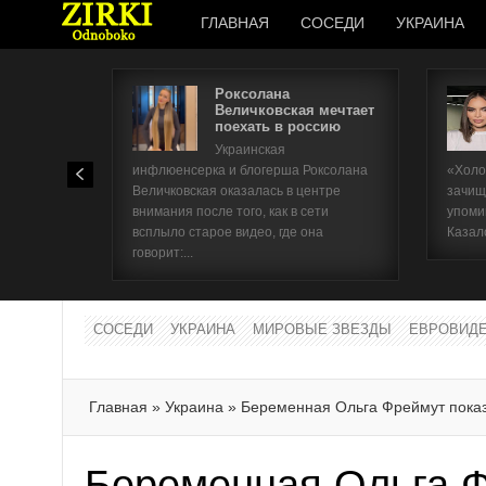
ГЛАВНАЯ
СОСЕДИ
УКРАИНА
Роксолана
Величковская мечтает
поехать в россию
Украинская
инфлюенсерка и блогерша Роксолана
«Холо
Величковская оказалась в центре
зачищ
внимания после того, как в сети
упоми
всплыло старое видео, где она
Казал
говорит:...
СОСЕДИ
УКРАИНА
МИРОВЫЕ ЗВЕЗДЫ
ЕВРОВИД
Главная
»
Украина
»
Беременная Ольга Фреймут пока
Беременная Ольга 