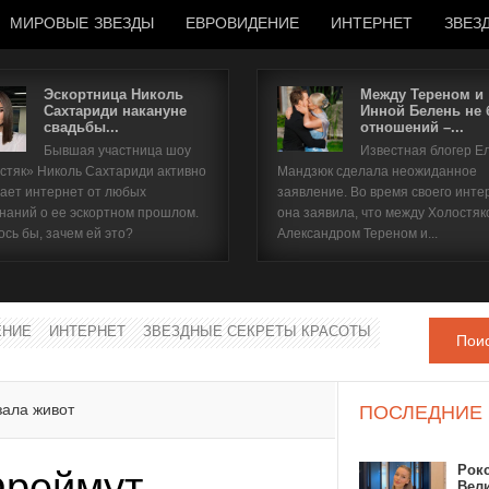
МИРОВЫЕ ЗВЕЗДЫ
ЕВРОВИДЕНИЕ
ИНТЕРНЕТ
ЗВЕЗ
Эскортница Николь
Между Тереном и
Сахтариди накануне
Инной Белень не
свадьбы...
отношений –...
Имя пользователя
Бывшая участница шоу
Известная блогер Е
стяк» Николь Сахтариди активно
Мандзюк сделала неожиданное
Пароль
ает интернет от любых
заявление. Во время своего инте
наний о ее эскортном прошлом.
она заявила, что между Холостяк
ось бы, зачем ей это?
Александром Тереном и...
запомнить
ЕНИЕ
ИНТЕРНЕТ
ЗВЕЗДНЫЕ СЕКРЕТЫ КРАСОТЫ
Пои
Забыли пароль?
Забыли имя пользователя?
зала живот
ПОСЛЕДНИЕ
Рок
Фреймут
Вел