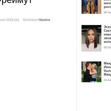
мечт
рос
06 О
нно 5528 раз
Категория
Украина
Эск
Сах
нак
зач
инт
06 О
Меж
Инн
был
Ман
15 А