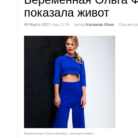
показала живот
09 Марта 2017
года 12:29
автор
Агалакова Юлия
Просмотре
Беременная Ольга Фреймут показала живот