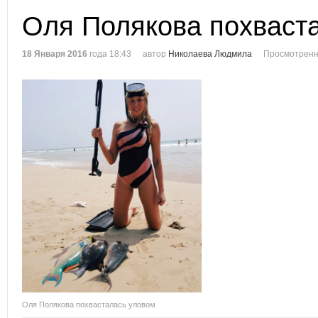
Оля Полякова похваст
18 Января 2016
года 18:43
автор
Николаева Людмила
Просмотренн
Оля Полякова похвасталась уловом