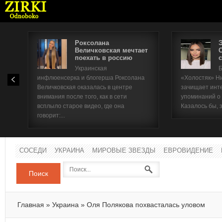
Роксолана
Величковская мечтает
поехать в россию
с
Имя п
Украинская
Б
инфлюенсерка и блогерша Роксолана
«Холостяк» Н
Паро
Величковская оказалась в центре
зачищает инт
внимания после того, как в сети
упоминаний о
всплыло старое видео, где она
Казалось бы, 
говорит:...
СОСЕДИ
УКРАИНА
МИРОВЫЕ ЗВЕЗДЫ
ЕВРОВИДЕНИЕ
Поиск
Главная
»
Украина
»
Оля Полякова похвасталась уловом