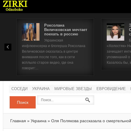
Роксолана
Величковская мечтает
поехать в россию
с
Имя п
Украинская
Б
инфлюенсерка и блогерша Роксолана
«Холостяк» Н
Паро
Величковская оказалась в центре
зачищает инт
внимания после того, как в сети
упоминаний о
всплыло старое видео, где она
Казалось бы, 
говорит:...
СОСЕДИ
УКРАИНА
МИРОВЫЕ ЗВЕЗДЫ
ЕВРОВИДЕНИЕ
Поиск
Главная
»
Украина
»
Оля Полякова рассказала о смертельной