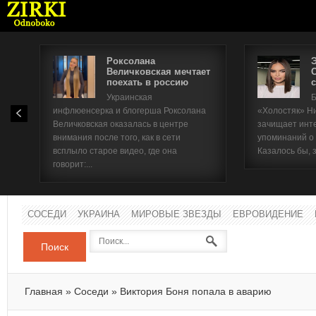
Роксолана
Величковская мечтает
поехать в россию
с
Имя п
Украинская
Б
инфлюенсерка и блогерша Роксолана
«Холостяк» Н
Паро
Величковская оказалась в центре
зачищает инт
внимания после того, как в сети
упоминаний о
всплыло старое видео, где она
Казалось бы, 
говорит:...
СОСЕДИ
УКРАИНА
МИРОВЫЕ ЗВЕЗДЫ
ЕВРОВИДЕНИЕ
Поиск
Главная
»
Соседи
»
Виктория Боня попала в аварию