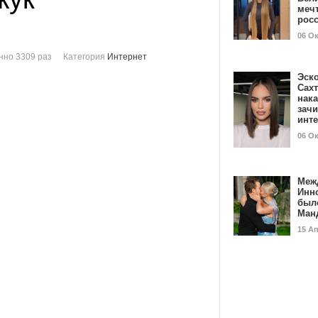
мечт
рос
06 О
нно 3309 раз
Категория
Интернет
Эск
Сах
нак
зач
инт
06 О
Меж
Инн
был
Ман
15 А