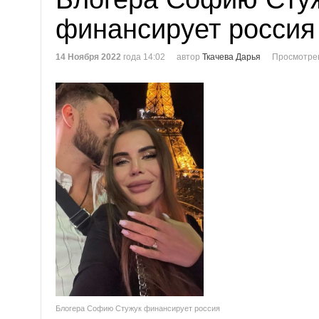
финансирует россия
14 Ноября 2022
года 14:02
автор
Ткачева Дарья
Просмотре
Блогера Софию Стужук финансирует россия