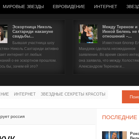
МИРОВЫЕ ЗВЕЗДЫ
ЕВРОВИДЕНИЕ
ИНТЕРНЕТ
ЗВЕЗ
Эскортница Николь
Между Тереном и
Сахтариди накануне
Инной Белень не
свадьбы...
отношений –...
Имя пользователя
Бывшая участница шоу
Известная блогер Е
стяк» Николь Сахтариди активно
Мандзюк сделала неожиданное
Пароль
ает интернет от любых
заявление. Во время своего инте
наний о ее эскортном прошлом.
она заявила, что между Холостяк
ось бы, зачем ей это?
Александром Тереном и...
запомнить
ЕНИЕ
ИНТЕРНЕТ
ЗВЕЗДНЫЕ СЕКРЕТЫ КРАСОТЫ
Пои
Забыли пароль?
Забыли имя пользователя?
рует россия
ПОСЛЕДНИЕ
Рок
жук
Вел