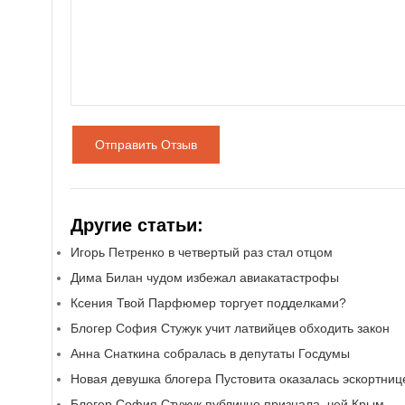
Отправить Отзыв
Другие статьи:
Игорь Петренко в четвертый раз стал отцом
Дима Билан чудом избежал авиакатастрофы
Ксения Твой Парфюмер торгует подделками?
Блогер София Стужук учит латвийцев обходить закон
Анна Снаткина собралась в депутаты Госдумы
Новая девушка блогера Пустовита оказалась эскортниц
Блогер София Стужук публично признала, чей Крым