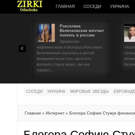
ГЛАВНАЯ
СОСЕДИ
УКРАИНА
Роксолана
Величковская мечтает
поехать в россию
Украинская
инфлюенсерка и блогерша Роксолана
«Холо
Величковская оказалась в центре
зачищ
внимания после того, как в сети
упоми
всплыло старое видео, где она
Казал
говорит:...
СОСЕДИ
УКРАИНА
МИРОВЫЕ ЗВЕЗДЫ
ЕВРОВИД
Главная
»
Интернет
»
Блогера Софию Стужук финанси
Блогера Софию Сту