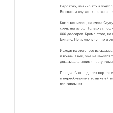
Вероятно, именно это и подтолк
Во всяком случает хочется верит
Как выяснилось, на счета Стуж
средства из рф. Только за пос
000 долларов. Кроме этого, на
Бинанс. Не исключено, что и э
Исходя их этого, все высказыв
и войны в ней, уже не кажутся
доказывала своими поступками, 
Правда, блогер до сих пор так 
и переобувание в воздухе ей в
все запомнят.