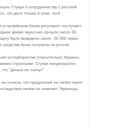
нуло Стужук к сотрудничеству с россией.
ь, что дело только в этом, хотя...
ук в латвийском банке регулярно поступают
леднее время через них прошло около 50
 карту было выведено около 20 000 через
ти средства были получены из россии.
ания коллаборантки относительно Украины
 такими странными. Стужук неоднократно
что "деньги не пахнут".
и не поняла, что предателей не любит никто
последствии ничем не поможет. Украинцы