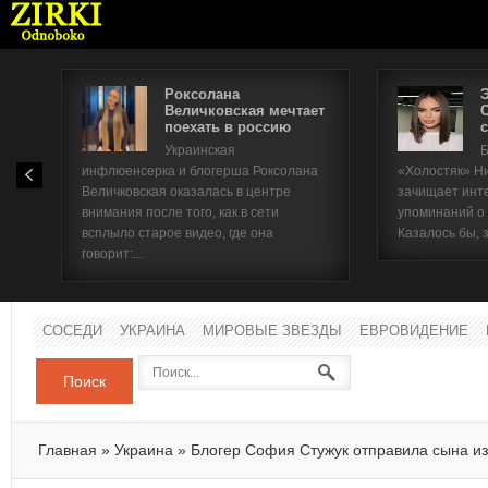
Роксолана
Величковская мечтает
поехать в россию
с
Имя п
Украинская
Б
инфлюенсерка и блогерша Роксолана
«Холостяк» Н
Паро
Величковская оказалась в центре
зачищает инт
внимания после того, как в сети
упоминаний о
всплыло старое видео, где она
Казалось бы, 
говорит:...
СОСЕДИ
УКРАИНА
МИРОВЫЕ ЗВЕЗДЫ
ЕВРОВИДЕНИЕ
Поиск
Главная
»
Украина
»
Блогер София Стужук отправила сына из