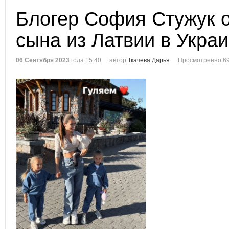
Блогер София Стужук 
сына из Латвии в Укра
06 Сентября 2023
года 15:40
автор
Ткачева Дарья
Просмотренно 69