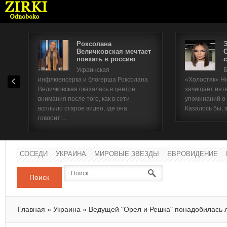
Роксолана
Величковская мечтает
поехать в россию
с
Имя п
Украинская
Б
инфлюенсерка и блогерша Роксолана
«Холостяк» Н
Паро
Величковская оказалась в центре
зачищает инт
внимания после того, как в сети
упоминаний о
всплыло старое видео, где она
Казалось бы, 
говорит:...
СОСЕДИ
УКРАИНА
МИРОВЫЕ ЗВЕЗДЫ
ЕВРОВИДЕНИЕ
Поиск
Главная
»
Украина
»
Ведущей "Орел и Решка" понадобилась 