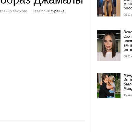
мечт
рос
тренно 4425 раз
Категория
Украина
06 О
Эск
Сах
нак
зач
инт
06 О
Меж
Инн
был
Ман
15 А