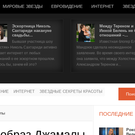
МИРОВЫЕ ЗВЕЗДЫ
ЕВРОВИДЕНИЕ
ИНТЕРНЕТ
ЗВЕЗ
Эскортница Николь
Между Тереном и
Сахтариди накануне
Инной Белень не
свадьбы...
отношений –...
Имя пользователя
Бывшая участница шоу
Известная блогер Е
стяк» Николь Сахтариди активно
Мандзюк сделала неожиданное
Пароль
ает интернет от любых
заявление. Во время своего инте
наний о ее эскортном прошлом.
она заявила, что между Холостяк
ось бы, зачем ей это?
Александром Тереном и...
запомнить
ЕНИЕ
ИНТЕРНЕТ
ЗВЕЗДНЫЕ СЕКРЕТЫ КРАСОТЫ
Пои
Забыли пароль?
Забыли имя пользователя?
алы
ПОСЛЕДНИЕ
Рок
 образ Джамалы
Вел