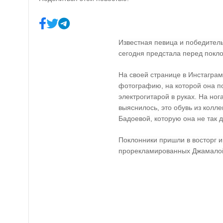
Известная певица и победител
сегодня предстала перед покл
На своей странице в Инстагра
фотографию, на которой она по
электрогитарой в руках. На ног
выяснилось, это обувь из кол
Бадоевой, которую она не так 
Поклонники пришли в восторг и 
прорекламированных Джамало