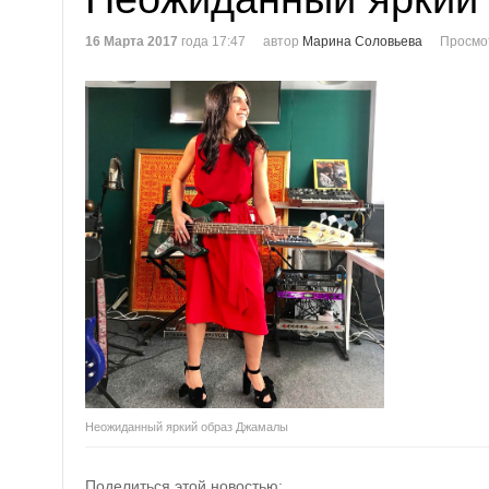
16 Марта 2017
года 17:47
автор
Марина Соловьева
Просмо
Неожиданный яркий образ Джамалы
Поделиться этой новостью: