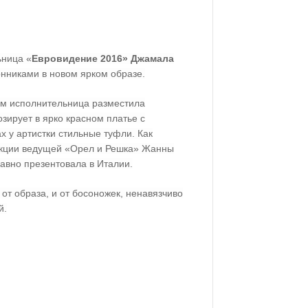
ьница «
Евровидение 2016» Джамала
онниками в новом ярком образе.
мм исполнительница разместила
зирует в ярко красном платье с
ах у артистки стильные туфли. Как
лекции ведущей «Орел и Решка» Жанны
давно презентовала в Италии.
от образа, и от босоножек, ненавязчиво
й.