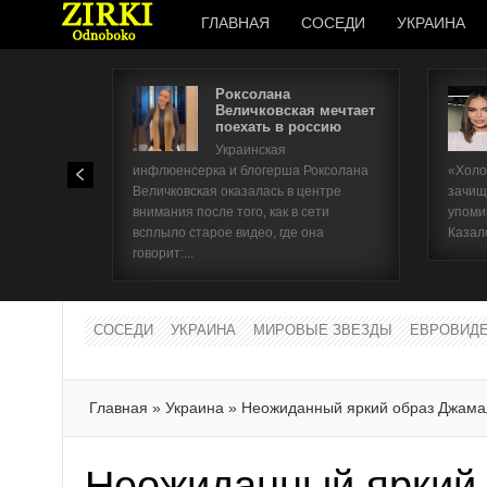
ГЛАВНАЯ
СОСЕДИ
УКРАИНА
Роксолана
Величковская мечтает
поехать в россию
Украинская
инфлюенсерка и блогерша Роксолана
«Холо
Величковская оказалась в центре
зачищ
внимания после того, как в сети
упоми
всплыло старое видео, где она
Казал
говорит:...
СОСЕДИ
УКРАИНА
МИРОВЫЕ ЗВЕЗДЫ
ЕВРОВИД
Главная
»
Украина
»
Неожиданный яркий образ Джам
Неожиданный яркий