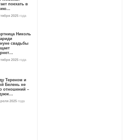
ает поехать в
сию…
ктября 2025
года
ортница Николь
тариди
ануне свадьбы
ищает
ернет…
ктября 2025
года
ду Тереном и
ой Белень не
о отношений –
дзюк…
преля 2025
года