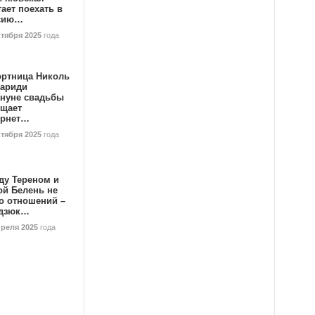
ает поехать в
сию…
ктября 2025
года
ортница Николь
тариди
ануне свадьбы
ищает
ернет…
ктября 2025
года
ду Тереном и
ой Белень не
о отношений –
дзюк…
преля 2025
года