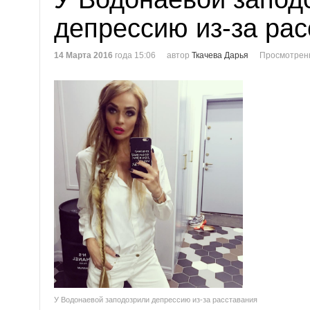
депрессию из-за ра
14 Марта 2016
года 15:06
автор
Ткачева Дарья
Просмотренн
У Водонаевой заподозрили депрессию из-за расставания