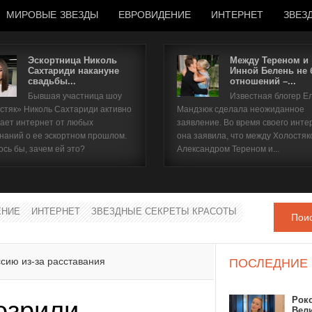
МИРОВЫЕ ЗВЕЗДЫ
ЕВРОВИДЕНИЕ
ИНТЕРНЕТ
ЗВЕЗ
Эскортница Николь
Между Тереном и
Сахтариди накануне
Инной Белень не
свадьбы...
отношений –...
Имя пользователя
Бывшая участница шоу
Известная блогер Е
стяк» Николь Сахтариди активно
Мандзюк сделала неожиданное
Пароль
ает интернет от любых
заявление. Во время своего инте
наний о ее эскортном прошлом.
она заявила, что между Холостяк
ось бы, зачем ей это?
Александром Тереном и...
запомнить
ЕНИЕ
ИНТЕРНЕТ
ЗВЕЗДНЫЕ СЕКРЕТЫ КРАСОТЫ
Пои
Забыли пароль?
Забыли имя пользователя?
сию из-за расставания
ПОСЛЕДНИЕ
Рок
озрили
Вел