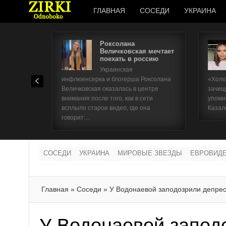
ГЛАВНАЯ
СОСЕДИ
УКРАИНА
Роксолана
Величковская мечтает
поехать в россию
Украинская
инфлюенсерка и блогерша Роксолана
«Холо
Величковская оказалась в центре
зачищ
внимания после того, как в сети
упоми
всплыло старое видео, где она
Казал
говорит:...
СОСЕДИ
УКРАИНА
МИРОВЫЕ ЗВЕЗДЫ
ЕВРОВИД
Главная
»
Соседи
»
У Водонаевой заподозрили депрес
У Водонаевой запод