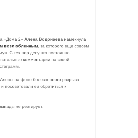
да «Дома 2»
Алена Водонаева
намекнула
им возлюбленным
, за которого еще совсем
муж. С тех пор девушка постоянно
язвительные комментарии на своей
стаграмм.
у Алены на фоне болезненного разрыва
и посоветовали ей обратиться к
ыпады не реагирует.