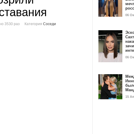
мечт
сставания
рос
06 О
о 3530 раз
Категория
Соседи
Эск
Сах
нак
зач
инт
06 О
Меж
Инн
был
Ман
15 А