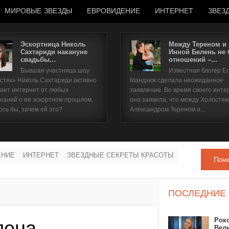
МИРОВЫЕ ЗВЕЗДЫ
ЕВРОВИДЕНИЕ
ИНТЕРНЕТ
ЗВЕЗ
Эскортница Николь
Между Тереном и
Сахтариди накануне
Инной Белень не
свадьбы...
отношений –...
Имя пользователя
Бывшая участница шоу
Известная блогер Е
стяк» Николь Сахтариди активно
Мандзюк сделала неожиданное
Пароль
ает интернет от любых
заявление. Во время своего инте
наний о ее эскортном прошлом.
она заявила, что между Холостяк
ось бы, зачем ей это?
Александром Тереном и...
запомнить
ЕНИЕ
ИНТЕРНЕТ
ЗВЕЗДНЫЕ СЕКРЕТЫ КРАСОТЫ
Пои
Забыли пароль?
Забыли имя пользователя?
ПОСЛЕДНИЕ
Рок
лена
Вел