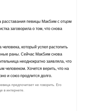
а расставания певицы
МакSим
с отцом
истка заговорила о том, что снова
а человека, который успел растопить
евные раны. Сейчас
МакSим снова
нительница неоднократно заявляла, что
м человеком. Хочется верить, что на
зно и союз продлится долго.
евица предпочитает не говорить. Его
це в интернете.