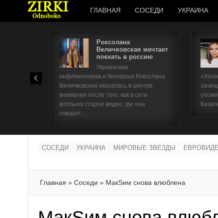
ГЛАВНАЯ
СОСЕДИ
УКРАИНА
Роксолана
Величковская мечтает
поехать в россию
Украинская
инфлюенсерка и блогерша Роксолана
«Холо
Величковская оказалась в центре
зачищ
внимания после того, как в сети
упоми
всплыло старое видео, где она
Казал
говорит:...
СОСЕДИ
УКРАИНА
МИРОВЫЕ ЗВЕЗДЫ
ЕВРОВИД
Главная
»
Соседи
»
МакSим снова влюблена
МакSим снова влюб