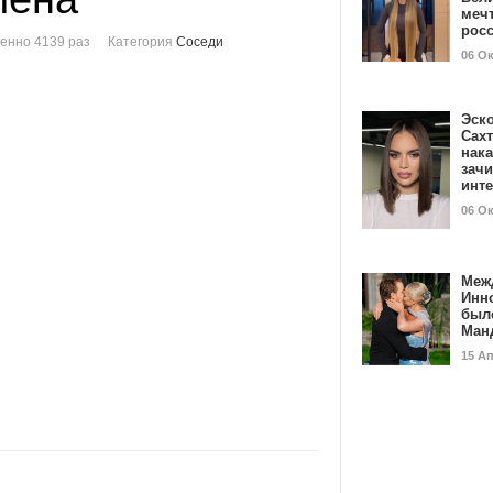
мечт
рос
енно 4139 раз
Категория
Соседи
06 О
Эск
Сах
нак
зач
инт
06 О
Меж
Инн
был
Ман
15 А