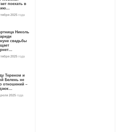
ает поехать в
сию…
ктября 2025
года
ортница Николь
тариди
ануне свадьбы
ищает
ернет…
ктября 2025
года
ду Тереном и
ой Белень не
о отношений –
дзюк…
преля 2025
года