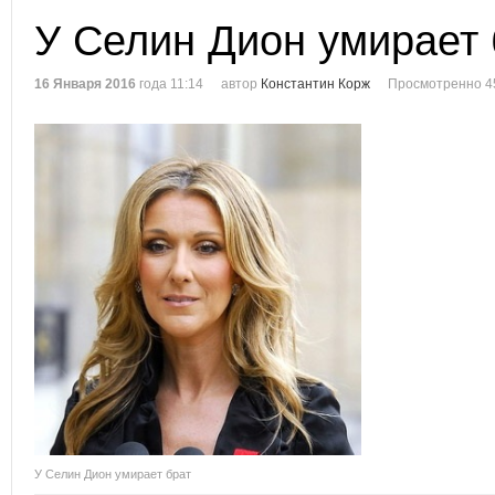
У Селин Дион умирает 
16 Января 2016
года 11:14
автор
Константин Корж
Просмотренно 4
У Селин Дион умирает брат