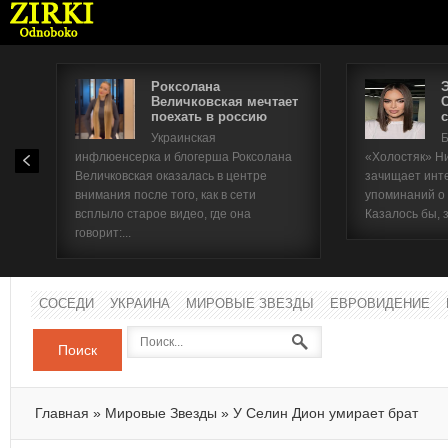
Роксолана
Величковская мечтает
поехать в россию
с
Имя п
Украинская
Б
инфлюенсерка и блогерша Роксолана
«Холостяк» Н
Паро
Величковская оказалась в центре
зачищает инт
внимания после того, как в сети
упоминаний о
всплыло старое видео, где она
Казалось бы, 
говорит:...
СОСЕДИ
УКРАИНА
МИРОВЫЕ ЗВЕЗДЫ
ЕВРОВИДЕНИЕ
Поиск
Главная
»
Мировые Звезды
»
У Селин Дион умирает брат