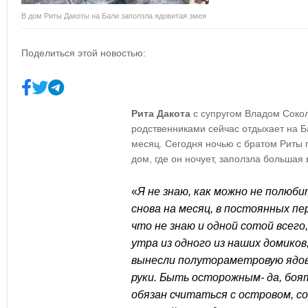
В дом Риты Дакоты на Бали заползла ядовитая змея
Поделиться этой новостью:
Рита Дакота
с супругом Владом Сокол
родственниками сейчас отдыхает на Б
месяц. Сегодня ночью с братом Риты 
дом, где он ночует, заползла большая
«
Я не знаю, как можно не полюб
снова на месяц, в постоянных пе
что не знаю и одной сотой всего,
утра из одного из наших домиков,
вынесли полутораметровую ядо
руки. Быть осторожным- да, боя
обязан считаться с островом, с