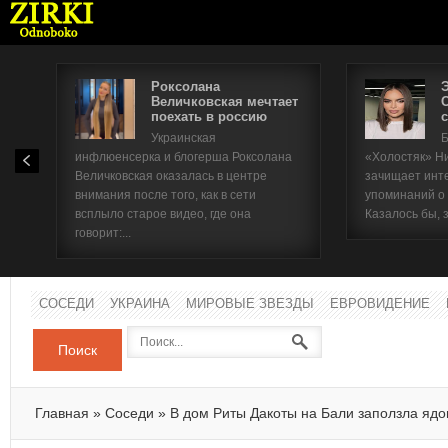
Роксолана
Величковская мечтает
поехать в россию
с
Имя п
Украинская
Б
инфлюенсерка и блогерша Роксолана
«Холостяк» Н
Паро
Величковская оказалась в центре
зачищает инт
внимания после того, как в сети
упоминаний о
всплыло старое видео, где она
Казалось бы, 
говорит:...
СОСЕДИ
УКРАИНА
МИРОВЫЕ ЗВЕЗДЫ
ЕВРОВИДЕНИЕ
Поиск
Главная
»
Соседи
»
В дом Риты Дакоты на Бали заползла ядо