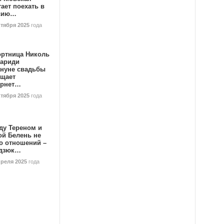
ает поехать в
сию…
ктября 2025
года
ортница Николь
тариди
ануне свадьбы
ищает
ернет…
ктября 2025
года
ду Тереном и
ой Белень не
о отношений –
дзюк…
преля 2025
года