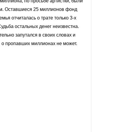
миллиона, по просьбе артистки, были
м. Оставшиеся 25 миллионов фонд
емья отчиталась о трате только 3-х
Судьба остальных
денег
неизвестна.
ельно запутался в своих словах и
ы о пропавших миллионах не может.