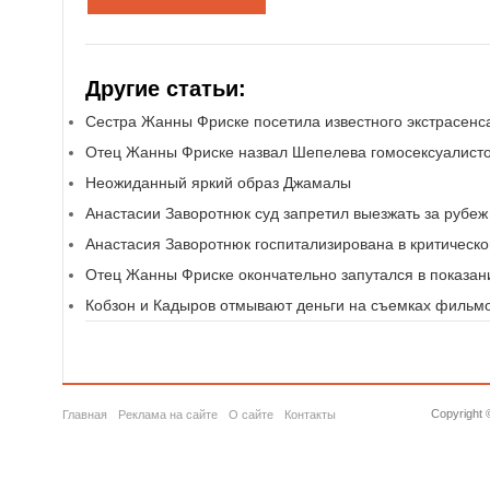
Другие статьи:
Сестра Жанны Фриске посетила известного экстрасенс
Отец Жанны Фриске назвал Шепелева гомосексуалист
Неожиданный яркий образ Джамалы
Анастасии Заворотнюк суд запретил выезжать за рубеж
Анастасия Заворотнюк госпитализирована в критическ
Отец Жанны Фриске окончательно запутался в показан
Кобзон и Кадыров отмывают деньги на съемках фильм
Copyright 
Главная
Реклама на сайте
О сайте
Контакты