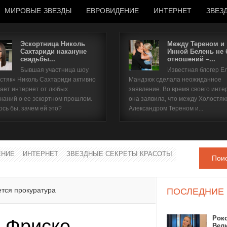
МИРОВЫЕ ЗВЕЗДЫ
ЕВРОВИДЕНИЕ
ИНТЕРНЕТ
ЗВЕЗ
Эскортница Николь
Между Тереном и
Сахтариди накануне
Инной Белень не
свадьбы...
отношений –...
Имя пользователя
Бывшая участница шоу
Известная блогер Е
стяк» Николь Сахтариди активно
Мандзюк сделала неожиданное
Пароль
ает интернет от любых
заявление. Во время своего инте
наний о ее эскортном прошлом.
она заявила, что между Холостяк
ось бы, зачем ей это?
Александром Тереном и...
запомнить
ЕНИЕ
ИНТЕРНЕТ
ЗВЕЗДНЫЕ СЕКРЕТЫ КРАСОТЫ
Пои
Забыли пароль?
Забыли имя пользователя?
тся прокуратура
ПОСЛЕДНИЕ
Рок
 Фриске
Вел