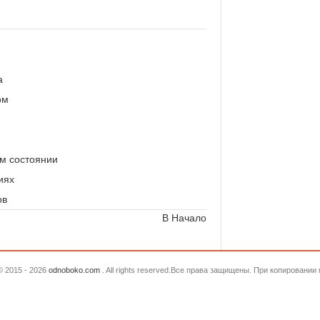
а
ом
ом состоянии
иях
ов
В Начало
© 2015 - 2026
odnoboko.com
. All rights reserved.Все права защищены. При копировани