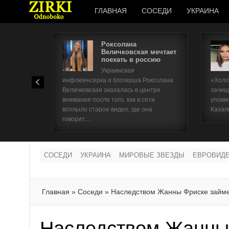
ГЛАВНАЯ
СОСЕДИ
УКРАИНА
Роксолана
Величковская мечтает
поехать в россию
Украинская
инфлюенсерка и блогерша Роксолана
«Холо
Величковская оказалась в центре
зачищ
внимания после того, как в сети
упоми
всплыло старое видео, где она
Казал
говорит:...
СОСЕДИ
УКРАИНА
МИРОВЫЕ ЗВЕЗДЫ
ЕВРОВИД
Главная
»
Соседи
»
Наследством Жанны Фриске займе
Наследством Жанны