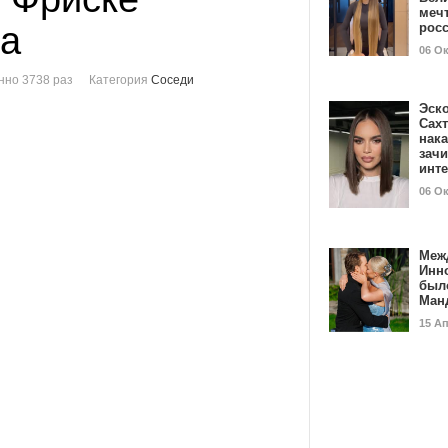
мечт
ра
рос
06 О
нно 3738 раз
Категория
Соседи
Эск
Сах
нак
зач
инт
06 О
Меж
Инн
был
Ман
15 А