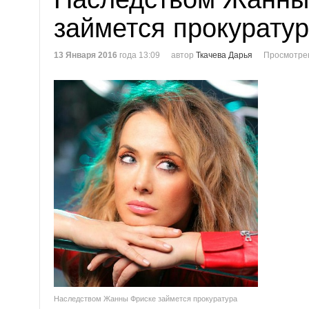
займется прокурату
13 Января 2016
года 13:09
автор
Ткачева Дарья
Просмотре
Наследством Жанны Фриске займется прокуратура