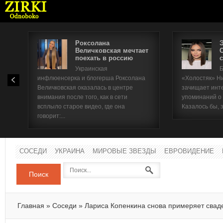
Роксолана
Величковская мечтает
поехать в россию
с
Имя п
Украинская
Б
инфлюенсерка и блогерша Роксолана
«Холостяк» Н
Паро
Величковская оказалась в центре
зачищает инт
внимания после того, как в сети
упоминаний о
всплыло старое видео, где она
Казалось бы, 
говорит:...
СОСЕДИ
УКРАИНА
МИРОВЫЕ ЗВЕЗДЫ
ЕВРОВИДЕНИЕ
Поиск
Главная
»
Соседи
»
Лариса Копенкина снова примеряет свад