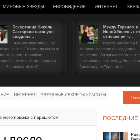
МИРОВЫЕ ЗВЕЗДЫ
ЕВРОВИДЕНИЕ
ИНТЕРНЕТ
ЗВЕЗ
Эскортница Николь
Между Тереном и
Сахтариди накануне
Инной Белень не
свадьбы...
отношений –...
Имя пользователя
Бывшая участница шоу
Известная блогер Е
стяк» Николь Сахтариди активно
Мандзюк сделала неожиданное
Пароль
ает интернет от любых
заявление. Во время своего инте
наний о ее эскортном прошлом.
она заявила, что между Холостяк
ось бы, зачем ей это?
Александром Тереном и...
запомнить
ЕНИЕ
ИНТЕРНЕТ
ЗВЕЗДНЫЕ СЕКРЕТЫ КРАСОТЫ
Пои
Забыли пароль?
Забыли имя пользователя?
ачного прыжка с парашютом
ПОСЛЕДНИЕ
Рок
ы после
Вел