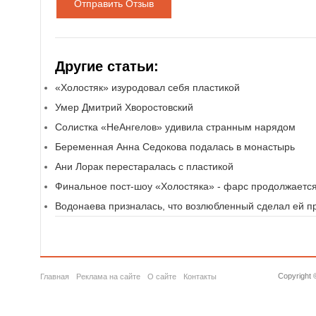
Отправить Отзыв
Другие статьи:
«Холостяк» изуродовал себя пластикой
Умер Дмитрий Хворостовский
Солистка «НеАнгелов» удивила странным нарядом
Беременная Анна Седокова подалась в монастырь
Ани Лорак перестаралась с пластикой
Финальное пост-шоу «Холостяка» - фарс продолжаетс
Водонаева призналась, что возлюбленный сделал ей 
Copyright 
Главная
Реклама на сайте
О сайте
Контакты