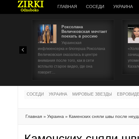
ГЛАВНАЯ
СОСЕДИ
УКРАИНА
Роксолана
Величковская мечтает
поехать в россию
Украинская
инфлюенсерка и блогерша Роксолана
«Холо
Величковская оказалась в центре
зачищ
внимания после того, как в сети
упоми
всплыло старое видео, где она
Казал
говорит:...
СОСЕДИ
УКРАИНА
МИРОВЫЕ ЗВЕЗДЫ
ЕВРОВИД
Главная
»
Украина
»
Каменских сняли швы после неуд
Каменских сняли шв