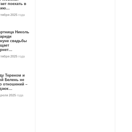
ает поехать в
сию…
ктября 2025
года
ортница Николь
тариди
ануне свадьбы
ищает
ернет…
ктября 2025
года
ду Тереном и
ой Белень не
о отношений –
дзюк…
преля 2025
года