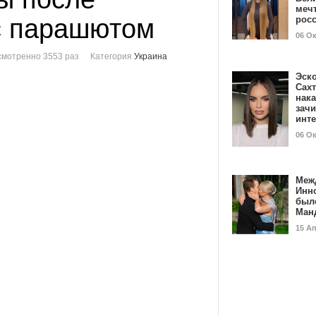
мечт
с парашютом
рос
06 О
мотренно 3553 раз
Категория
Украина
Эск
Сах
нак
зач
инт
06 О
Меж
Инн
был
Ман
15 А