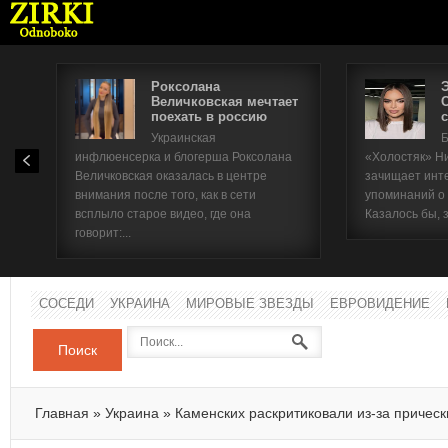
Роксолана
Величковская мечтает
поехать в россию
с
Имя п
Украинская
Б
инфлюенсерка и блогерша Роксолана
«Холостяк» Н
Паро
Величковская оказалась в центре
зачищает инт
внимания после того, как в сети
упоминаний о
всплыло старое видео, где она
Казалось бы, 
говорит:...
СОСЕДИ
УКРАИНА
МИРОВЫЕ ЗВЕЗДЫ
ЕВРОВИДЕНИЕ
Поиск
Главная
»
Украина
»
Каменских раскритиковали из-за прическ