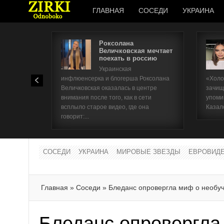
ГЛАВНАЯ
СОСЕДИ
УКРАИНА
Роксолана
Величковская мечтает
поехать в россию
Украинская
инфлюенсерка и блогерша Роксолана
«Холо
Величковская оказалась в центре
зачищ
внимания после того, как в сети
упоми
всплыло старое видео, где она
Казал
говорит:...
СОСЕДИ
УКРАИНА
МИРОВЫЕ ЗВЕЗДЫ
ЕВРОВИД
Главная
»
Соседи
»
Бледанс опровергла миф о необу
Бледанс опровергла