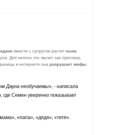
леданс
вместе с супругом растит
сына
на. Для многих это звучит, как приговор,
траницы в интернете она
разрушает мифы
мом Дауна необучаемы
», - написала
, где Семен уверенно показывает
мама», «папа», «дядя», «тетя».