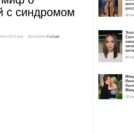
мечт
й с синдромом
рос
06 О
Эск
нно 4114 раз
Категория
Соседи
Сах
нак
зач
инт
06 О
Меж
Инн
был
Ман
15 А