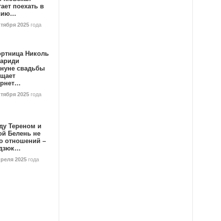
ает поехать в
сию…
ктября 2025
года
ортница Николь
тариди
ануне свадьбы
ищает
ернет…
ктября 2025
года
ду Тереном и
ой Белень не
о отношений –
дзюк…
преля 2025
года