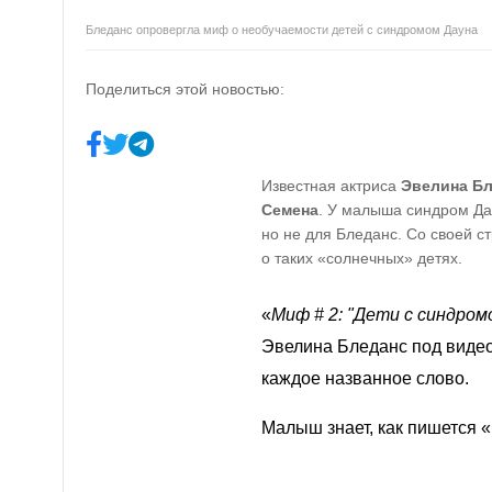
Бледанс опровергла миф о необучаемости детей с синдромом Дауна
Поделиться этой новостью:
Известная актриса
Эвелина Б
Семена
. У малыша синдром Дау
но не для Бледанс. Со своей с
о таких «солнечных» детях.
«
Миф # 2: "Дети с синдро
Эвелина Бледанс под видео
каждое названное слово.
Малыш знает, как пишется «