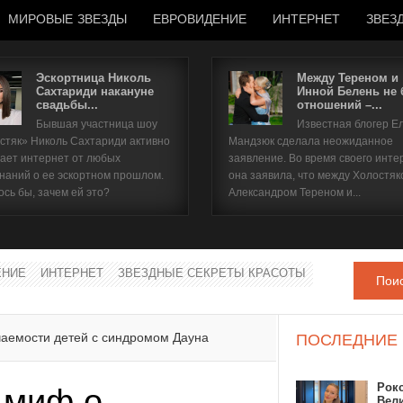
МИРОВЫЕ ЗВЕЗДЫ
ЕВРОВИДЕНИЕ
ИНТЕРНЕТ
ЗВЕЗ
Эскортница Николь
Между Тереном и
Сахтариди накануне
Инной Белень не
свадьбы...
отношений –...
Имя пользователя
Бывшая участница шоу
Известная блогер Е
стяк» Николь Сахтариди активно
Мандзюк сделала неожиданное
Пароль
ает интернет от любых
заявление. Во время своего инте
наний о ее эскортном прошлом.
она заявила, что между Холостяк
ось бы, зачем ей это?
Александром Тереном и...
запомнить
ЕНИЕ
ИНТЕРНЕТ
ЗВЕЗДНЫЕ СЕКРЕТЫ КРАСОТЫ
Пои
Забыли пароль?
Забыли имя пользователя?
чаемости детей с синдромом Дауна
ПОСЛЕДНИЕ
Рок
 миф о
Вел