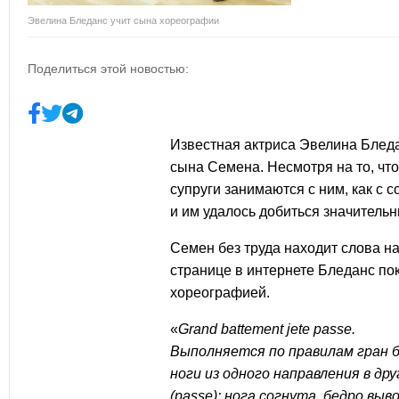
Эвелина Бледанс учит сына хореографии
Поделиться этой новостью:
Известная актриса
Эвелина Блед
сына Семена. Несмотря на то, чт
супруги занимаются с ним, как с
и им удалось добиться значительн
Семен без труда находит слова на
странице в интернете Бледанс пок
хореографией
.
«
Grand battement jete passe.
Выполняется по правилам гран б
ноги из одного направления в др
(passe): нога согнута, бедро выв