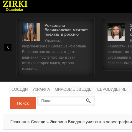
Роксолана
Величковская мечтает
поехать в россию
с
Имя п
Украинская
Б
инфлюенсерка и блогерша Роксолана
«Холостяк» Н
Паро
Величковская оказалась в центре
зачищает инт
внимания после того, как в сети
упоминаний о
всплыло старое видео, где она
Казалось бы, 
говорит:...
СОСЕДИ
УКРАИНА
МИРОВЫЕ ЗВЕЗДЫ
ЕВРОВИДЕНИЕ
Поиск
Главная
»
Соседи
»
Эвелина Бледанс учит сына хореографии