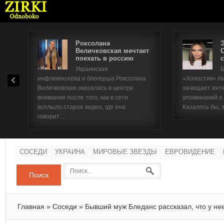
Роксолана
Величковская мечтает
поехать в россию
с
Имя п
Украинская
Б
инфлюенсерка и блогерша Роксолана
«Холостяк» Н
Паро
Величковская оказалась в центре
зачищает инт
внимания после того, как в сети
упоминаний о
всплыло старое видео, где она
Казалось бы, 
говорит:...
СОСЕДИ
УКРАИНА
МИРОВЫЕ ЗВЕЗДЫ
ЕВРОВИДЕНИЕ
Поиск
Главная
»
Соседи
»
Бывший муж Бледанс рассказал, что у не