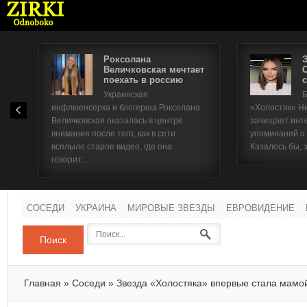
Роксолана
Величковская мечтает
поехать в россию
с
Имя п
Украинская
Б
инфлюенсерка и блогерша Роксолана
«Холостяк» Н
Паро
Величковская оказалась в центре
зачищает инт
внимания после того, как в сети
упоминаний о
всплыло старое видео, где она
Казалось бы, 
говорит:...
СОСЕДИ
УКРАИНА
МИРОВЫЕ ЗВЕЗДЫ
ЕВРОВИДЕНИЕ
Поиск
Главная
»
Соседи
»
Звезда «Холостяка» впервые стала мамо